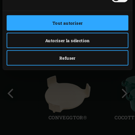
IMPRIMER
Tout autoriser
ACCESSOIRES
Autoriser la sélection
SIMILAIRES
Refuser
Diapo
Diap
précédente
suiv
CONVEGGTOR®
COCOTT