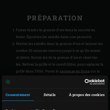
PRÉPARATION
Faites fondre la graisse d’oie dans la cocotte en
fonte. Égouttez les salsifis dans une passoire.
Mettez les salsifis dans la graisse d’oie et laissez-les
confire 20 minutes environ jusqu’à ce qu’ils soient
al dente
. Sortez-les de la graisse d’oie et réservez-
les. Retirez la grille et le convEGGtor, puis replacez la
grille dans l’EGG. Posez la
sauteuse en fonte
sur la
grille et faites monter la température à 180 °C.
Mettez les salsifis avec leur graisse dans la
sauteuse et faites-les rissoler quelques minutes
Consentement
Détails
À propos des cookies
jusqu’à ce qu’ils commencent à dorer.
Salez et poivrez les salsifis avant de les servir.