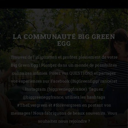
LA COMMUNAUTÉ BIG GREEN
EGG
Trouvez de l'inspiration et profitez pleinement de votre
Big Green Egg ! Plongez dans un monde de possibilités
culinaires infinies. Posez vos QUESTIONS et partagez
vos expériences sur Facebook (BigGreenEggFrance) et
Instagram (biggreeneggfrance). Taguez
@biggreeneggfrance, utilisez les hashtags
#TheEvergreen et #forevergreen en postant vos
messages ! Nous fabriquons de beaux souvenirs. Vous
souhaitez nous rejoindre ?