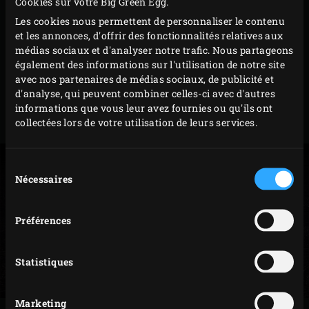
Cookies sur votre Big Green Egg.
CONSEIL
Les cookies nous permettent de personnaliser le contenu
et les annonces, d'offrir des fonctionnalités relatives aux
Vous souhaitez servir les salsifis confits en
médias sociaux et d'analyser notre trafic. Nous partageons
également des informations sur l'utilisation de notre site
accompagnement du
carré de chevreuil
? Dans ce cas,
avec nos partenaires de médias sociaux, de publicité et
faites d’abord confire les légumes. Il vous suffira ainsi de
d'analyse, qui peuvent combiner celles-ci avec d'autres
mettre les salsifis à rissoler pendant que le carré de
informations que vous leur avez fournies ou qu'ils ont
collectées lors de votre utilisation de leurs services.
chevreuil repose.
Sélection
Nécessaires
du
consentement
Préférences
Statistiques
Marketing