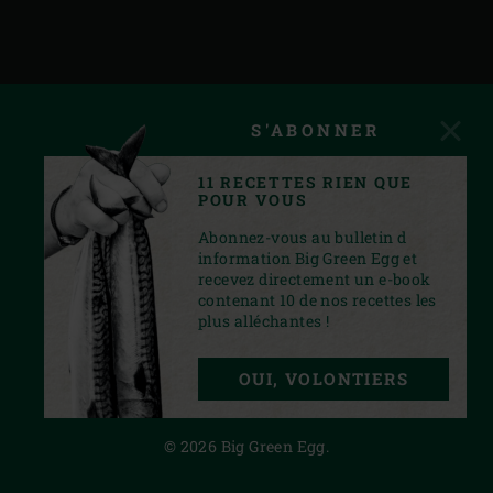
S'ABONNER
11 RECETTES RIEN QUE
POUR VOUS
Abonnez-vous au bulletin d
information Big Green Egg et
recevez directement un e-book
contenant 10 de nos recettes les
plus alléchantes !
FACEBOOK
YOUTUBE
INSTAGRAM
OUI, VOLONTIERS
PRIVACY STATEMENT
© 2026 Big Green Egg.