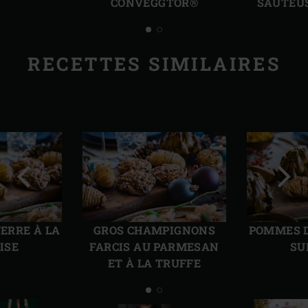
CONVEGGTOR®
SAUTEUS
RECETTES SIMILAIRES
Diapo
Diap
précédente
suiv
ERRE À LA
GROS CHAMPIGNONS
POMMES D
ISE
FARCIS AU PARMESAN
SU
ET À LA TRUFFE