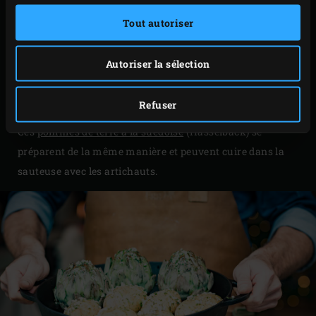
sur un joli plat ou une belle planchette et salez à
Tout autoriser
convenance avec le sel de mer.
Conseil
Autoriser la sélection
Vous souhaitez accompagner vos artichauts de pommes
Refuser
de terre préparées en même temps sur le Big Green Egg?
Ces
pommes de terre à la suédoise
(Hasselback) se
préparent de la même manière et peuvent cuire dans la
sauteuse avec les artichauts.