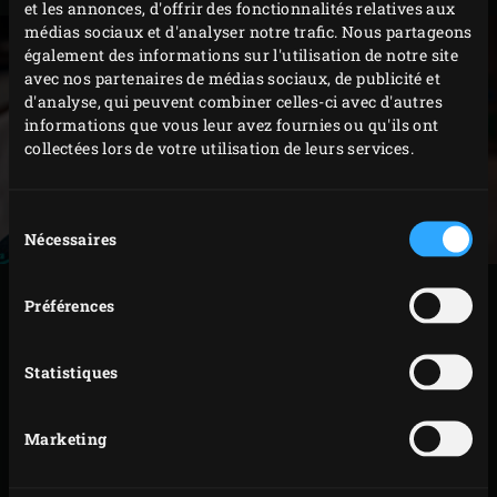
et les annonces, d'offrir des fonctionnalités relatives aux
médias sociaux et d'analyser notre trafic. Nous partageons
également des informations sur l'utilisation de notre site
avec nos partenaires de médias sociaux, de publicité et
d'analyse, qui peuvent combiner celles-ci avec d'autres
informations que vous leur avez fournies ou qu'ils ont
collectées lors de votre utilisation de leurs services.
Sélection
Nécessaires
du
consentement
PRÉPARATION
Préférences
Placez la sauteuse dans l’EGG, rabattez le couvercle
Statistiques
et faites cuire les artichauts 90 minutes ; arrosez
toutes les demi-heures les légumes avec l’huile
Marketing
aromatique chaude contenue dans la sauteuse.
Retirez la sauteuse de l’EGG. Disposez les artichauts