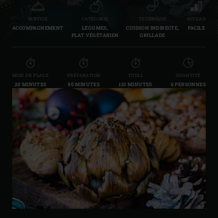
SERVICE
CATÉGORIE
TECHNIQUE
NIVEAU
ACCOMPAGNEMENT
LÉGUMES,
CUISSON INDIRECTE,
FACILE
PLAT VÉGÉTARIEN
GRILLADE
MISE EN PLACE
PRÉPARATION
TOTAL
QUANTITÉ
20 MINUTES
90 MINUTES
110 MINUTES
6 PERSONNES