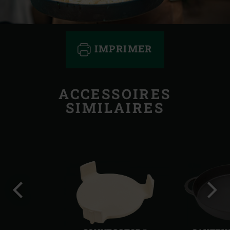
IMPRIMER
ACCESSOIRES
SIMILAIRES
Diapo
Diap
précédente
suiv