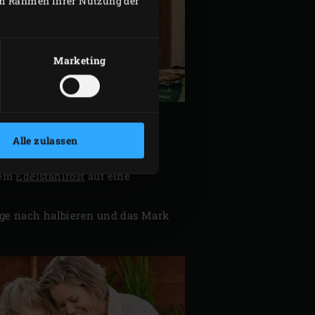
 im Rahmen Ihrer Nutzung der
Marketing
Alle zulassen
dem
Edelstahlrost
auf eine
nge nach halbieren und das Mark