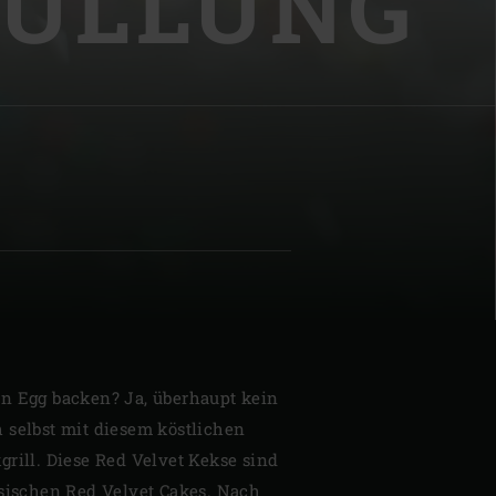
ÜLLUNG
| Schweiz (Français)
z
n Egg backen? Ja, überhaupt kein
 selbst mit diesem köstlichen
grill. Diese Red Velvet Kekse sind
ssischen Red Velvet Cakes. Nach