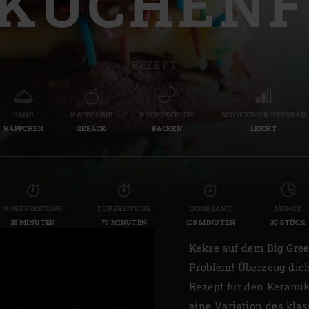
KUCHENF
Slovenia | Slovenija
Spain | España
REZEPT
Sweden | Sverige
Switzerland (French) 
GANG
KATEGORIE
KOCHTECHNIK
SCHWIERIGKEITSGRAD
HÄPPCHEN
GEBÄCK
BACKEN
LEICHT
Switzerland | Schwei
Turkey | Türkiye
VORBEREITUNG
ZUBEREITUNG
INSGESAMT
MENGE
35 MINUTEN
70 MINUTEN
105 MINUTEN
30 STÜCK
Kekse auf dem Big Gree
Problem! Überzeug dich
Rezept für den Keramik
eine Variation des kla