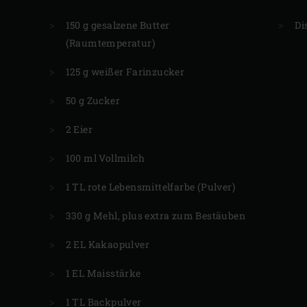
150 g gesalzene Butter
Di
(Raumtemperatur)
125 g weißer Farinzucker
50 g Zucker
2 Eier
100 ml Vollmilch
1 TL rote Lebensmittelfarbe (Pulver)
330 g Mehl, plus extra zum Bestäuben
2 EL Kakaopulver
1 EL Maisstärke
1 TL Backpulver