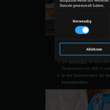
möglicherweise mit weiteren 
Dienste gesammelt haben.
Einwilligungsauswahl
Notwendig
Ablehnen
Die
Holzkohle
im Big Gre
Temperatur von 200 °C erh
In der Zwischenzeit für d
herauskratzen.