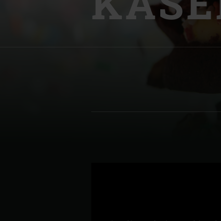
KÄSE
Denmark | Danmark
Estonia | Eesti
Finland | Suomi
France | France
Germany | Deutschland
Greece | Ελλάδα
Hungary | Magyarország