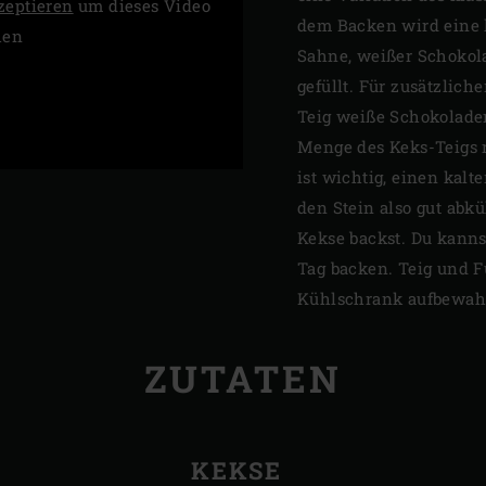
zeptieren
um dieses Video
dem Backen wird eine k
hen
Sahne, weißer Schokola
gefüllt. Für zusätzli
Teig weiße Schokolade
Menge des Keks-Teigs r
ist wichtig, einen kal
den Stein also gut abk
Kekse backst. Du kanns
Tag backen. Teig und F
Kühlschrank aufbewah
ZUTATEN
KEKSE