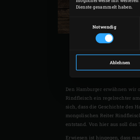
möglicherweise mit weiteren 
Dienste gesammelt haben.
Einwilligungsauswahl
Notwendig
Ablehnen
DIE 
Den Hamburger erwähnen wir oft
Rindfleisch ein regelrechter am
sich, dass die Geschichte des 
mongolischen Reiter Rindfleisch
entstand. Von hier aus soll das
Erwiesen ist hingegen, dass ma