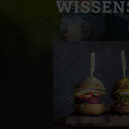
WISSEN
Denmark | Danmark
Estonia | Eesti
Finland | Suomi
France | France
Germany | Deutschland
Greece | Ελλάδα
Hungary | Magyarország