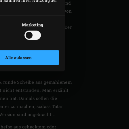
 im Rahmen Ihrer Nutzung der
Fischfleisch schmeckt delikat und
lb es auch mit dem Geschmack von
rd. Reizt es dich, den Roten
Marketing
 deinen
Speiseplan
zu setzen? Der
 bis Dezember in großer Zahl
Alle zulassen
URGERS
ke, runde Scheibe aus gemahlenem
rt nicht entstanden. Man erzählt
nen hat. Damals sollen die
arter zu machen, sodass Tatar
 Version sind angebracht …
Scheibe aus gehacktem oder