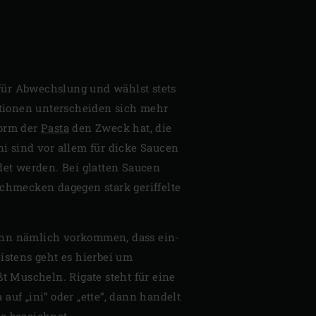
 für Abwechslung und wählst stets
ktionen unterscheiden sich mehr
Form der
Pasta
den Zweck hat, die
i sind vor allem für dicke Saucen
et werden. Bei glatten Saucen
 schmecken dagegen stark geriffelte
ann nämlich vorkommen, dass ein-
istens geht es hierbei um
t Muscheln. Rigate steht für eine
auf „ini“ oder „ette“, dann handelt
te bezeichnet.