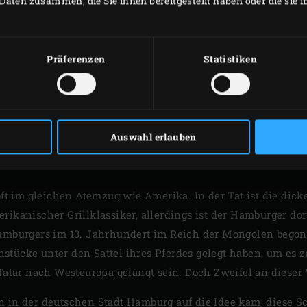
Daten zusammen, die Sie ihnen bereitgestellt haben oder die sie
ziemlich feste, weiße 
leicht süßlich, wesha
Garnelen verglichen wi
Präferenzen
Statistiken
Knurrhahn einmal auf
Knurrhahn ist von Juli
erhältlich.
Auswahl erlauben
ENTSTEHUNG DES HAMB
 im gleichen Atemzug wie Amerika. In der Tat ist die dic
erikanischer Grillklassiker, allerdings ist der Hamburger do
Hamburgers im 13. Jahrhundert im Reich der Mongolen begon
stücke unter den Sattel ihres Pferdes gelegt haben, um es z
 Tatar nach Westeuropa gelangt sein. Doch Zweifel an dieser
n in der deutschen Stadt Hamburg auf die Idee kam, diese 