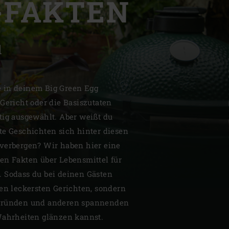
-FAKTEN
l
| Schweiz (Français)
 in deinem Big Green Egg
Gericht oder die Basiszutaten
z
tig ausgewählt. Aber weißt du
te Geschichten sich hinter diesen
verbergen? Wir haben hier eine
en Fakten über Lebensmittel für
 Sodass du bei deinen Gästen
den leckersten Gerichten, sondern
rgründen und anderen spannenden
Wahrheiten glänzen kannst.