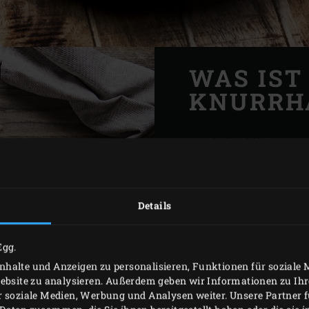
WAS IST
KNURRH
Denkst du bei diesem 
ein Huhn? Aber der Kn
Seekuckuck oder Pfeif
Roten Knurrhahns. Die
Details
Salzwasserfisch der Ta
knurrendes Geräusch v
Egg.
als Abschreckungsmitte
halte und Anzeigen zu personalisieren, Funktionen für soziale
Knurrhahn ist ausgesp
Website zu analysieren. Außerdem geben wir Informationen zu I
r soziale Medien, Werbung und Analysen weiter. Unsere Partner 
wunderbar auf dem Big