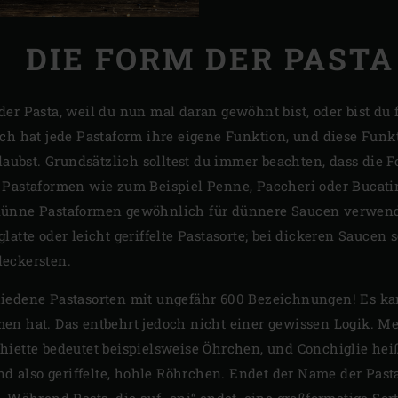
DIE FORM DER PASTA
er Pasta, weil du nun mal daran gewöhnt bist, oder bist du
ich hat jede Pastaform ihre eigene Funktion, und diese Fun
glaubst. Grundsätzlich solltest du immer beachten, dass die 
 Pastaformen wie zum Beispiel Penne, Paccheri oder Bucatin
 dünne Pastaformen gewöhnlich für dünnere Saucen verwend
latte oder leicht geriffelte Pastasorte; bei dickeren Saucen
leckersten.
hiedene Pastasorten mit ungefähr 600 Bezeichnungen! Es k
en hat. Das entbehrt jedoch nicht einer gewissen Logik. Me
iette bedeutet beispielsweise Öhrchen, und Conchiglie heiß
nd also geriffelte, hohle Röhrchen. Endet der Name der Pasta 
. Während Pasta, die auf „oni“ endet, eine großformatige Sor