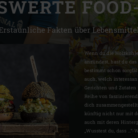
SWERTE FOOD
Slovenia | Slovenija
Spain | España
Erstaunliche Fakten über Lebensmitte
Sweden | Sverige
Switzerland (French) 
Wenn du die Holzkohle
anzündest, hast du das 
Switzerland | Schwei
bestimmt schon sorgfäl
Turkey | Türkiye
auch, welch interessan
Gerichten und Zutaten 
Reihe von faszinierend
dich zusammengestellt.
künftig nicht nur mit 
auch mit deren Hinte
„Wusstest du, dass …“-