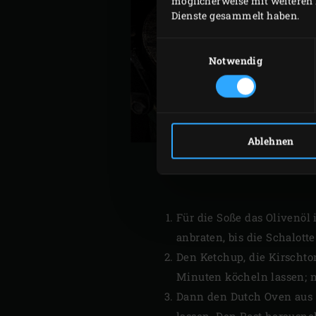
möglicherweise mit weiteren 
Dienste gesammelt haben.
Einwilligungsauswahl
Notwendig
Ablehnen
Für die Soße das Olivenöl
anbraten, bis die Schalotte 
Den Ketchup, die Kirschto
Minuten köcheln lassen; n
Dann den Dutch Oven aus 
lassen. Den Rost herausn