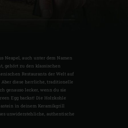
| Schweiz (Français)
z
aus Neapel, auch unter dem Namen
t, gehört zu den klassischen
alienischen Restaurants der Welt auf
 Aber diese herrliche, traditionelle
ch genauso lecker, wenn du sie
Green Egg backst! Die Holzkohle
astein in deinem Keramikgrill
ses unwiderstehliche, authentische