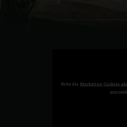
Denmark | Danmark
Estonia | Eesti
Finland | Suomi
France | France
Germany | Deutschland
Greece | Ελλάδα
Hungary | Magyarország
Bitte die
Marketing-Cookies ak
anzuse