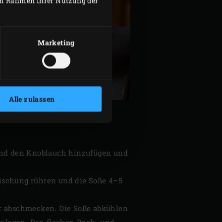
 im Rahmen Ihrer Nutzung der
Marketing
Alle zulassen
 und den Knoblauch hinzufügen und
mischung rühren und die Soße 4–5
r abschmecken. Die Soße abkühlen
inlegen. Den flachen
Back- und