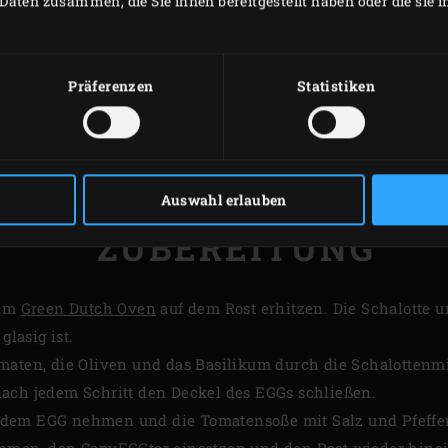
Daten zusammen, die Sie ihnen bereitgestellt haben oder die sie
Präferenzen
Statistiken
Auswahl erlauben
ZUBEREITUNG
 im
Green Dutch Oven
auf dem Rost erhitzen. Die Schalotte
glasig ist.
maten, die Oliven und das Basilikum durch die Schalotten
ach jedem Schritt den Deckel des EGGs schließen.
dem EGG nehmen und die Tomatensoße mit Salz und Pfeffe
ehmen, den
ConvEGGtor
einsetzen und den Rost wieder hine