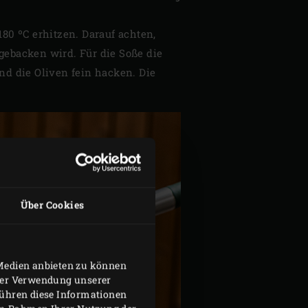
180 ºC erhitzen. Darauf achten,
 gebacken wird. Für die Soße die
d die Oliven fein hacken. Die
Über Cookies
 Medien anbieten zu können
hrer Verwendung unserer
führen diese Informationen