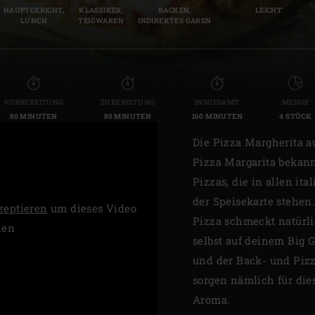
HAUPTGERICHT,
KLASSIKER,
BACKEN,
LEICHT
Slovenia | Slovenija
LUNCH
TEIGWAREN
INDIREKTES GAREN
Spain | España
Sweden | Sverige
VORBEREITUNG
ZUBEREITUNG
INSGESAMT
MENGE
Switzerland (French) 
80 MINUTEN
80 MINUTEN
160 MINUTEN
4 STÜCK
Switzerland | Schwei
Die Pizza Margherita 
Pizza Margarita bekann
Turkey | Türkiye
Pizzas, die in allen it
der Speisekarte stehen.
zeptieren
um dieses Video
Pizza schmeckt natürli
hen
selbst auf deinem Big 
und der Back- und Pizz
sorgen nämlich für die
Aroma.