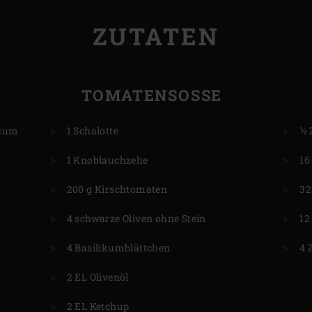
ZUTATEN
TOMATENSOSSE
 zum
1 Schalotte
½ 
1 Knoblauchzehe
16
200 g Kirschtomaten
32
4 schwarze Oliven ohne Stein
12
4 Basilikumblättchen
4 
2 EL Olivenöl
2 EL Ketchup