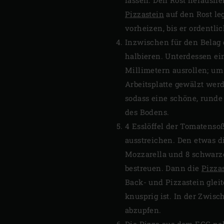
Pizzastein
auf den Rost le
vorheizen, bis er ordentli
Inzwischen für den Belag 
halbieren. Unterdessen ein
Millimetern ausrollen; um
Arbeitsplatte gewälzt wer
sodass eine schöne, runde
des Bodens.
4 Esslöffel der Tomatenso
ausstreichen. Den etwas di
Mozzarella und 8 schwarze
bestreuen. Dann die
Pizza
Back- und Pizzastein glei
knusprig ist. In der Zwisc
abzupfen.
Die Pizza aus dem EGG ne