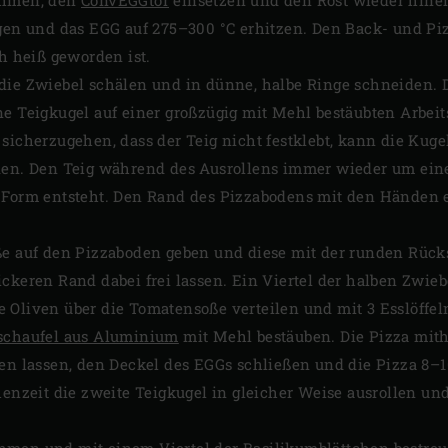
gen und das EGG auf 275–300 °C erhitzen. Den Back- und P
ch heiß geworden ist.
die Zwiebel schälen und in dünne, halbe Ringe schneiden.
e Teigkugel auf einer großzügig mit Mehl bestäubten Arbeits
 sicherzugehen, dass der Teig nicht festklebt, kann die Kug
den. Den Teig während des Ausrollens immer wieder um ein
 Form entsteht. Den Rand des Pizzabodens mit den Händen e
ße auf den Pizzaboden geben und diese mit der runden Rückse
ckeren Rand dabei frei lassen. Ein Viertel der halben Zwieb
 Oliven über die Tomatensoße verteilen und mit 3 Esslöffe
schaufel aus Aluminium
mit Mehl bestäuben. Die Pizza mith
ten lassen, den Deckel des EGGs schließen und die Pizza 8–1
henzeit die zweite Teigkugel in gleicher Weise ausrollen un
hmen und mit einem Viertel der Basilikumblättchen bestreu