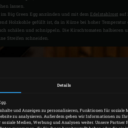
hen lassen.
im Big Green Egg anzünden und mit dem
Edelstahlrost
auf 
nd Holzkohle gefüllt ist, da in Kürze bei hoher Temperatur
ch schälen und schnippeln. Die Kirschtomaten halbieren un
ne Streifen schneiden.
Details
Egg.
halte und Anzeigen zu personalisieren, Funktionen für soziale
Website zu analysieren. Außerdem geben wir Informationen zu I
r soziale Medien, Werbung und Analysen weiter. Unsere Partner 