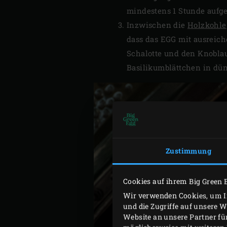
mindestens 1 Stunde aufge
Inzwischen die
Holzkohle
dass das EGG mit ausreiche
Schalotte und den Knoblau
Basilikumblättchen in dün
Zustimmung
Cookies auf ihrem Big Green 
Wir verwenden Cookies, um In
und die Zugriffe auf unsere 
Website an unsere Partner fü