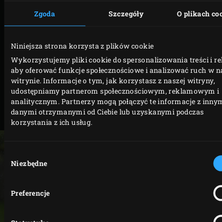
Zgoda
Szczegóły
O plikach co
Kod
Modele
produktu
Niniejsza strona korzysta z plików cookie
2XL,
Wykorzystujemy pliki cookie do spersonalizowania treści i r
aby oferować funkcje społecznościowe i analizować ruch w n
XLarge,
120748
witrynie. Informacje o tym, jak korzystasz z naszej witryny,
Large,
udostępniamy partnerom społecznościowym, reklamowym i
Medium
analitycznym. Partnerzy mogą połączyć te informacje z inny
danymi otrzymanymi od Ciebie lub uzyskanymi podczas
MiniMax
121042
korzystania z ich usług.
Wybór
Niezbędne
zgody
Preferencje