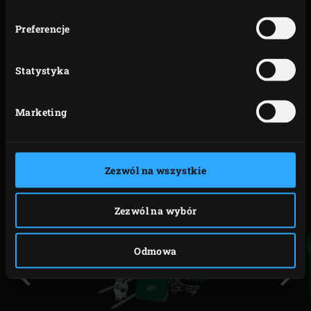
Kod
produktu
Preferencje
8
117250
cm
Statystyka
5
117236
Marketing
cm
PODOBNE AKCESORIA
Zezwól na wszystkie
Zezwól na wybór
Odmowa
Poprzedni
Nast