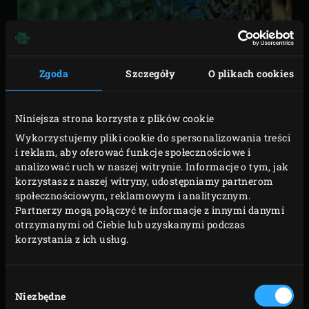
Zgoda
Szczegóły
O plikach cookies
Niniejsza strona korzysta z plików cookie
Każdy Big Green Egg jest wyposażony w termometr. Ale
Wykorzystujemy pliki cookie do spersonalizowania treści
jeśli wyzionie ducha po wielu latach wiernej służby,
i reklam, aby oferować funkcje społecznościowe i
możesz zamówić wskaźnik temperatury rzeczywistej
analizować ruch w naszej witrynie. Informacje o tym, jak
(Tel-Tru Temperature Gauge). Umieść termometr na
korzystasz z naszej witryny, udostępniamy partnerom
społecznościowym, reklamowym i analitycznym.
kopule twojego EGGa, a będziesz wiedzieć, jaka
Partnerzy mogą połączyć te informacje z innymi danymi
temperatura jest w środku — bez podnoszenia kopuły
otrzymanymi od Ciebie lub uzyskanymi podczas
i utraty ciepła. Wskaźnik temperatury jest dostępny
korzystania z ich usług.
w 2 rozmiarach. Wskaźnik podaje temperatury
w zakresie od 50°C do 400°C.
Wybór
Niezbędne
zgody