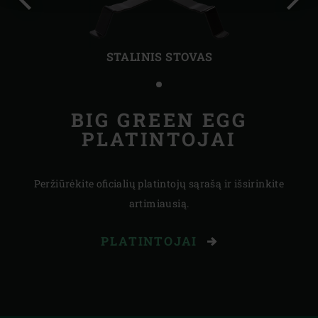
Ankstesnė
Kita
skaidrė
skai
STALINIS STOVAS
BIG GREEN EGG
PLATINTOJAI
Peržiūrėkite oficialių platintojų sąrašą ir išsirinkite
artimiausią.
PLATINTOJAI