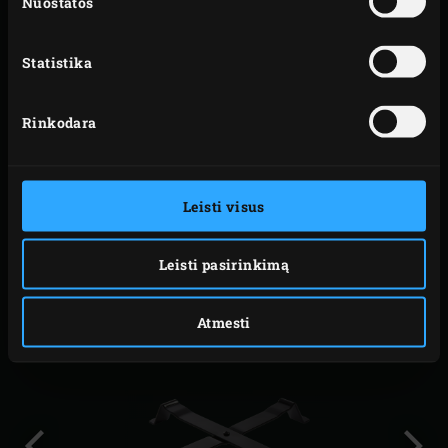
Nuostatos
Juokų darbas.
Statistika
Prekes
Modeliai
kodas
Rinkodara
XLarge
301079
Large
301000
Leisti visus
Medium
302007
Leisti pasirinkimą
SUSIJĘ PRIEDAI
Atmesti