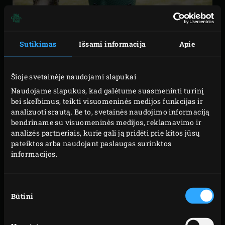
Sutikimas
Išsami informacija
Apie
Šioje svetainėje naudojami slapukai
Naudojame slapukus, kad galėtume suasmeninti turinį
Kiekvienai Big Green Egg kepsninei reikia nuosavo stovo
bei skelbimus, teikti visuomeninės medijos funkcijas ir
(Nest®). Įdėję kepsninę į stovo rėmą pastebėsite, kad ji
analizuoti srautą. Be to, svetainės naudojimo informaciją
paūgėjo. Kepsninei atsidūrus didesniame aukštyje bus
bendriname su visuomeninės medijos, reklamavimo ir
analizės partneriais, kurie gali ją pridėti prie kitos jūsų
patogiau ja naudotis. Nugara Jums padėkos. Stovas
pateiktos arba naudojant paslaugas surinktos
pagamintas iš milteliniu būdu dažyto plieno. Jis turi 4
informacijos.
patvarius ratukus, kad būtų lengva kepsninę perkelti iš
vienos vietos į kitą.
Sutikimo
Būtini
pasirinkimas
Įstatę kepsninę į stov1 galėsite patogiai, nesilankstydami
ja naudotis ištisas valandas. Kepsninė stovi per arti stalo
teniso stalo? Pakaks nustumti ją į patogesnę vietą.