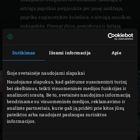
aitriąją paprikas perpjaukite per pusę; saldžiąją
papriką supjaustykite kubeliais, o aitriąją smulkiai
sukapokite. Pievagrybius, pomidorus ir žaliąją
citriną supjaustykite skiltelėmis. Cukiniją
supjaustykite gabaliukais, o porą – žiedais.
Nulupkite ir smulkiai sukapokite imbierą,
Sutikimas
Išsami informacija
Apie
sutraiškykite citrinžolės stiebus.
Šioje svetainėje naudojami slapukai
Naudojame slapukus, kad galėtume suasmeninti turinį
bei skelbimus, teikti visuomeninės medijos funkcijas ir
analizuoti srautą. Be to, svetainės naudojimo informaciją
bendriname su visuomeninės medijos, reklamavimo ir
analizės partneriais, kurie gali ją pridėti prie kitos jūsų
pateiktos arba naudojant paslaugas surinktos
informacijos.