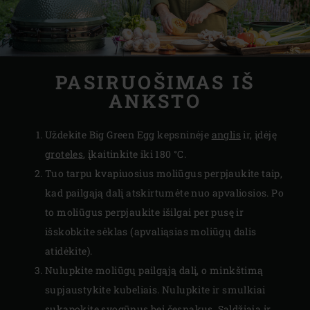
PASIRUOŠIMAS IŠ
ANKSTO
Uždekite Big Green Egg kepsninėje
anglis
ir, įdėję
groteles
, įkaitinkite iki 180 °C.
Tuo tarpu kvapiuosius moliūgus perpjaukite taip,
kad pailgąją dalį atskirtumėte nuo apvaliosios. Po
to moliūgus perpjaukite išilgai per pusę ir
išskobkite sėklas (apvaliąsias moliūgų dalis
atidėkite).
Nulupkite moliūgų pailgąją dalį, o minkštimą
supjaustykite kubeliais. Nulupkite ir smulkiai
sukapokite svogūnus bei česnakus. Saldžiąją ir