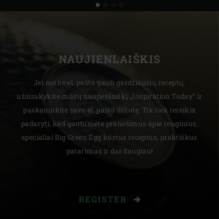
NAUJIENLAIŠKIS
Jei norite el. paštu gauti gardžiausių receptų,
užsisakykite mūsų naujienlaiškį „Inspiration Today“ ir
paskaninkite savo el. pašto dėžutę. Tik tiek tereikia
padaryti, kad gautumėte pranešimus apie renginius,
specialiai Big Green Egg kurtus receptus, praktiškus
patarimus ir dar daugiau!
REGISTER