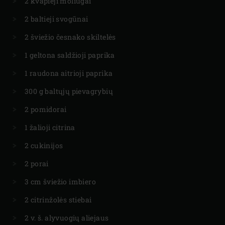
2 kvapieji moliūgai
2 baltieji svogūnai
2 šviežio česnako skiltelės
1 geltona saldžioji paprika
1 raudona aitrioji paprika
300 g baltųjų pievagrybių
2 pomidorai
1 žalioji citrina
2 cukinijos
2 porai
3 cm šviežio imbiero
2 citrinžolės stiebai
2 v. š. alyvuogių aliejaus