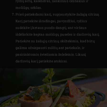
ryžių actą, kalendras, laiškinius česnakus ir
moliūgų sėklas.
Prieš patiekdami karį, supjaustykite žaliąją citriną.
Karį patiekite išradingai, pavyzdžiui, ryžius
sudėkite į ketaus puodo dangtį, ant viršaus
išdėliokite keptas moliūgų puseles ir daržovių karį.
Patiekite su žaliųjų citrinų skiltelėmis, kad būtų
galima užsispausti sulčių ant patiekalo, ir
pasirinktomis šviežiomis žolelėmis. Likusį
daržovių karį patiekite atskirai.