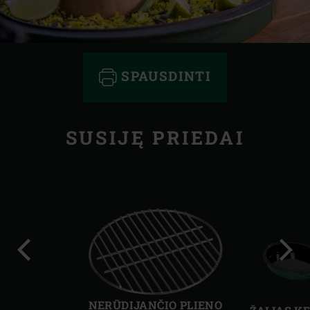
SPAUSDINTI
SUSIJĘ PRIEDAI
Ankstesnė
Kita
skaidrė
skai
NERŪDIJANČIO PLIENO