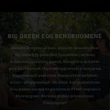
BIG GREEN EGG BENDRUOMENĖ
Leiskitės įkvėpimo nešami, išmokite išnaudoti visas
Big Green Egg galimybes! Pasinerkite į neribotų
kulinarinių galimybių pasaulį. Klauskite ir dalykitės
patirtimi Facebook (BigGreenEggLietuva) ir Instagram
(biggreenegglt) paskyrose. Nepamirškite pažymėti
mūsų – @biggreenegglt. Jei norite, kad pasidalytume
Jūsų įrašais, naudokite grotažymes #TheEvergreen ir
#forevergreen. Kuriame gražius prisiminimus.
Prisijungsite?