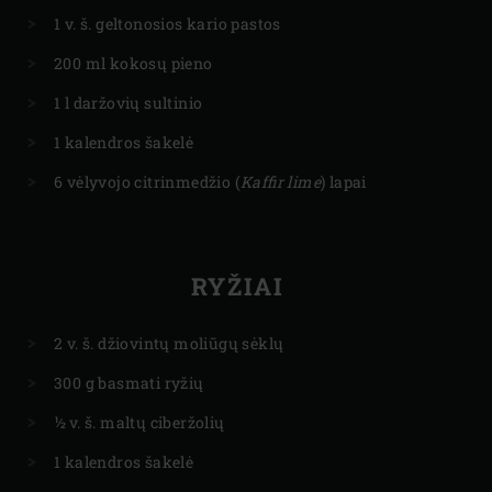
1 v. š. geltonosios kario pastos
200 ml kokosų pieno
1 l daržovių sultinio
1 kalendros šakelė
6 vėlyvojo citrinmedžio (
Kaffir lime
) lapai
RYŽIAI
2 v. š. džiovintų moliūgų sėklų
300 g basmati ryžių
½ v. š. maltų ciberžolių
1 kalendros šakelė