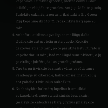
kepsninės. Išimkite groteles, įdėkite convEGGtor
laikiklį ir vėl įdėkite groteles. Ant jų uždėkite puodą.
Sudėkite cukiniją ir porus ir įkaitinkite Big Green
Egg kepsninę iki 140 °C. Troškinkite karį apie 20
min.
Anksčiau atidėtas apvaliąsias moliūgų dalis
išdėliokite ant grotelių greta puodo. Kepkite
daržoves apie 10 min., po to pasukite ketvirtį rato ir
kepkite dar 10 min., kad moliūgai suminkštėtų, o jų
paviršiuje įsirėžtų dailus grotelių raštas.
Tuo tarpu išvirkite basmati ryžius pasūdytame
vandenyje su ciberžole, laikydamiesi instrukcijų
ant pakelio. Išvirusius nukoškite.
Nuskabykite kalendrų lapelius ir smulkiai
sukapokite drauge su laiškiniais česnakais.
Įmaišykite kalendras į karį. Į ryžius įmaišykite