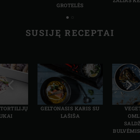
ŽALIAS K
GROTELĖS
SUSIJĘ RECEPTAI
Ankstesnė
Kita
skaidrė
skai
 TORTILIJŲ
GELTONASIS KARIS SU
VEGE
UKAI
LAŠIŠA
OML
SALD
BULVĖMIS