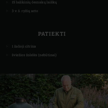
15 laiškinių česnakų laiškų
3 v. š. ryžių acto
PATIEKTI
1 žalioji citrina
šviežios žolelės (nebūtinai)