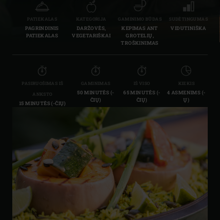
PATIEKALAS
KATEGORIJA
GAMINIMO BŪDAS
SUDĖTINGUMAS
PAGRINDINIS
DARŽOVĖS,
KEPIMAS ANT
VIDUTINIŠKA
PATIEKALAS
VEGETARIŠKAI
GROTELIŲ,
TROŠKINIMAS
PASIRUOŠIMAS IŠ
GAMINIMAS
IŠ VISO
KIEKIS
50 MINUTĖS (-
65 MINUTĖS (-
4 ASMENIMS (-
ANKSTO
ČIŲ)
ČIŲ)
Ų)
15 MINUTĖS (-ČIŲ)