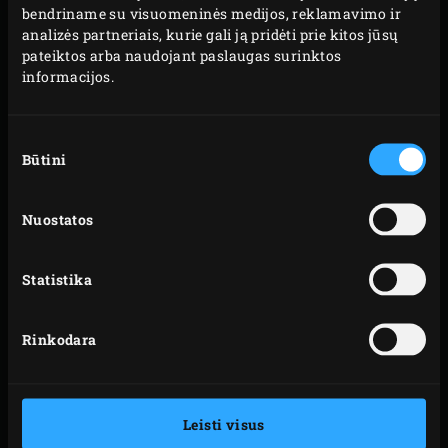
bendriname su visuomeninės medijos, reklamavimo ir
„Ruošiant tešlos mišinį fermentavimui, labai svarbu yra
analizės partneriais, kurie gali ją pridėti prie kitos jūsų
naudoti tinkamos temperatūros vandenį. Tam aš
pateiktos arba naudojant paslaugas surinktos
informacijos.
naudoju 55 skaičiaus taisyklę. Iš pradžių imate 55
skaičių, iš kurio atimate miltų ir patalpos temperatūrą.
Gautas skaičius bus reikiama vandens temperatūra. Jis
Sutikimo
Būtini
pasirinkimas
kontroliuos jūsų fermentuojamo mišinio temperatūrą,
kuri sieks nuo 16 iki 18 °C.“
Nuostatos
Statistika
Rinkodara
Leisti visus