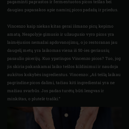
pagaminti paprastos ir fermentuotos picos tešlas bei
daugiau papasakos apie naminį picos padažą ir priedus.
Vincenzo kaip niekas kitas gerai išmano picų kepimo
amatą. Neapolyje gimusio ir užaugusio vyro picos yra
laimėjusios nemažai apdovanojimų, o jo restoranas jau
daugelį metų yra laikomas viena iš 50-ies geriausių
pasaulio picerijų. Kuo ypatingos Vincenzo picos? Tuo, jog
jis skiria pakankamai laiko tešlos kildinimui ir naudoja
aukštos kokybės ingredientus. Vincenzo: „Aš tešlą laikau
pagrindine picos dalimi, tačiau kiti ingredientai yra ne
mažiau svarbūs. Jos padas turėtų būti lengvas ir
minkštas, o plutelė traški.“