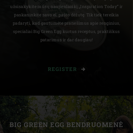
užsisakykite mūsų naujienlaiškį „Inspiration Today“ ir
paskaninkite savo el. pašto dėžutę. Tik tiek tereikia
padaryti, kad gautumėte pranešimus apie renginius,
specialiai Big Green Egg kurtus receptus, praktiškus
patarimus ir dar daugiau!
REGISTER
BIG GREEN EGG BENDRUOMENĖ