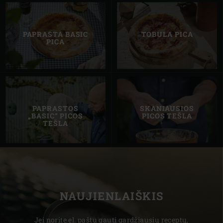
PAPRASTA BASIC
TOBULA PICA
PICA
PAPRASTOS
SKANIAUSIOS
„BASIC“ PICOS
PICOS TEŠLA
TEŠLA
NAUJIENLAIŠKIS
Jei norite el. paštu gauti gardžiausių receptų,