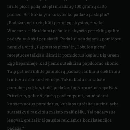
turite picos padą ištepti maždaug 100 gramų šalto
padažo. Bet kokia yra kokybiško padažo paslaptis?
„Padažas neturėtų būti pernelyg skystas, – sako
Vincenzo. – Norėdami pašalinti skysčio perteklių, galite
padažą nukošti per sietelį. Padažui naudojamų pomidorų
nereikia virti. „
Paprastos picos
“ ir „
Tobulos picos
“
receptuose taikiau išimtį ir pomidorus kepiau Big Green
Egg kepsninėje, kad jiems suteikčiau papildomo skonio.
Taip pat netrinkite pomidorų padažo rankiniu elektriniu
trintuvu arba kokteilinėje. Tokiu būdu sumalsite
pomidorų sėklas, todėl padažas taps oranžinės spalvos.
Prireikus, galite šį darbą pasilengvinti, naudodami
konservuotus pomidorus, kuriuos turėsite sutrinti arba
sutraiškyti rankiniu maisto malūnėliu. Tai padarysite
lengvai, greitai ir išgausite reikiamos konsistencijos
padažą.“