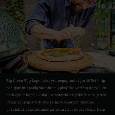
Big Green Egg kepta pica yra nepaprastai gardi! Bet kaip
pasigaminti pačią skaniausią picą? Ką vertėtų daryti, ko
nedaryti ir kodėl? Toliau Amsterdame įsikūrusios „nNea
Pizza“ picerijos virtuvės šefas Vincenzo Onnembo
pasidalins pagrindiniais patarimais ir gudrybėmis, kaip