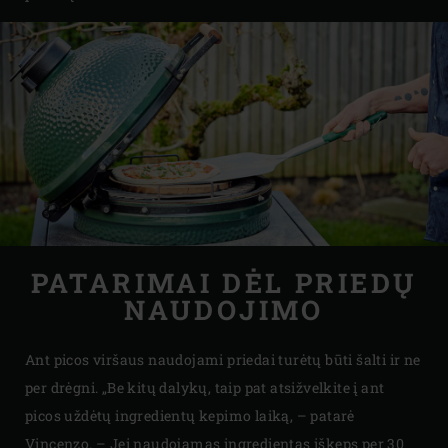
PATARIMAI DĖL PRIEDŲ
NAUDOJIMO
Ant picos viršaus naudojami priedai turėtų būti šalti ir ne
per drėgni. „Be kitų dalykų, taip pat atsižvelkite į ant
picos uždėtų ingredientų kepimo laiką, – patarė
Vincenzo. – Jei naudojamas ingredientas iškeps per 30