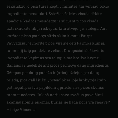
sekundžių, o pica turės kepti 5 minutes, tai verčiau tokio
ingrediento nenaudoti. Šviežias žoleles visada dėkite
apačioje, kad jos nesudegtų ir sūrį ant picos visada
užtarkuokite tik jai iškepus, kitu atveju, jis sudegs. Ant
karštos picos patekęs sūris akimirksniu ištirps.
Pavyzdžiui, jei norite picos viršuje dėti Parmos kumpį,
tuomet jį taip pat dėkite vėliau. Kruopščiai išdžiovinto
ingrediento kepimas yra tolygus maisto švaistymui.
Galiausiai, nedėkite ant picos pernelyg daug ingredientų.
Užtepus per daug padažo ir (arba) uždėjus per daug
priedų, pica gali ištižti. „nNea“ picerijoje lankytojai taip
pat negali prašyti papildomų priedų, nes picos skoniai
tuomet nederės. Juk aš noriu savo svečius pavaišinti
skaniausiomis picomis, kurias jie kada nors yra ragavę!“
– teigė Vincenzo.