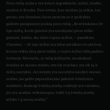
Picos tešlą sudaro vos keturi ingredientai: miltai, mielės,
vanduo ir druska. Šiuo atveju, kuo mažiau jų reikia, tuo
geriau, nes žinodami šiuos patarimus ir gudrybes,
galėsite pasigaminti puikią picos tešlą. „Be atitinkamo 00
tipo miltų, kurie įprastai yra naudojami picos tešlai
gaminti, kiekio, dar dedu rupius miltus, – paaiškino
Vincenzo. – 00 tipo miltai yra labai smulkios struktūros,
kurios reikia jūsų picos tešlai, o rupūs miltai tešlą padaro
tirštesne. Nesvarbu, ar tešlą kildinsite, naudodami
šviežias ar sausas mieles, nes čia svarbiau yra tik jų ir
miltų santykis. Jei recepte yra nurodyta naudoti sausas
mieles, jas galite paprasčiausiai pakeisti šviežiomis
mielėmis. Kadangi šviežių mielių sudėtyje yra vandens,
jos yra mažiau veiksmingos, todėl 3 g šviežių mielių
atitiks 1 g sausų mielių.“