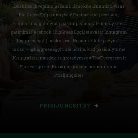
Leiskitės įkvėpimo nešami, išmokite išnaudoti visas
Big Green Egg galimybes! Pasinerkite į neribotų
kulinarinių galimybių pasaulį. Klauskite ir dalykitės
patirtimi Facebook (BigGreenEggLietuva) ir Instagram
(biggreenegglt) paskyrose. Nepamirškite pažymėti
mūsų – @biggreenegglt. Jei norite, kad pasidalytume
Jūsų įrašais, naudokite grotažymes #TheEvergreen ir
#forevergreen. Kuriame gražius prisiminimus.
Prisijungsite?
PRISIJUNGSITE?