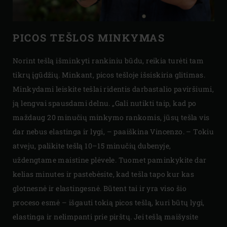
PICOS TEŠLOS MINKYMAS
Norint tešlą išminkyti rankiniu būdu, reikia turėti tam
tikrų įgūdžių. Minkant, picos tešloje išsiskiria glitimas.
Minkydami leiskite tešlai ridentis darbastalio paviršiumi,
ją lengvai spausdami delnu. „Gali nutikti taip, kad po
maždaug 20 minučių minkymo rankomis, jūsų tešla vis
dar nebus elastinga ir lygi, – paaiškina Vincenzo. – Tokiu
atveju, palikite tešlą 10–15 minučių dubenyje,
uždengtame maistine plėvele. Tuomet paminkykite dar
kelias minutes ir pastebėsite, kad tešla tapo kur kas
glotnesnė ir elastingesnė. Būtent tai ir yra viso šio
proceso esmė – išgauti tokią picos tešlą, kuri būtų lygi,
elastinga ir nelimpanti prie pirštų. Jei tešlą maišysite