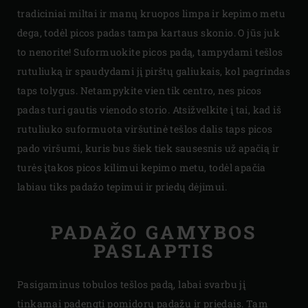
tradiciniai miltai ir manų kruopos limpa ir kepimo metu
dega, todėl picos padas tampa kartaus skonio. O jūs juk
to nenorite! Suformuokite picos padą, tampydami tešlos
rutuliuką ir spaudydami jį pirštų galiukais, kol pagrindas
taps tolygus. Netampykite vien tik centro, nes picos
padas turi gautis vienodo storio. Atsižvelkite į tai, kad iš
rutuliuko suformuota viršutinė tešlos dalis taps picos
pado viršumi, kuris bus šiek tiek sausesnis už apačią ir
turės įtakos picos kilimui kepimo metu, todėl apačia
labiau tiks padažo tepimui ir priedų dėjimui.
PADAŽO GAMYBOS
PASLAPTIS
Pasigaminus tobulos tešlos padą, labai svarbu jį
tinkamai padengti pomidorų padažu ir priedais. Tam