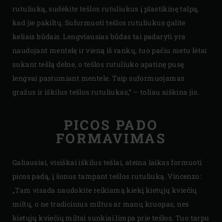
rutuliuką, sudėkite tešlos rutuliukus į plastikinę talpą,
kad jie pakiltų. Suformuoti tešlos rutuliukus galite
keliais būdais. Lengviausias būdas tai padaryti yra
naudojant mentelę ir vieną iš rankų, tuo pačiu metu lėtai
sukant tešlą delne, o tešlos rutuliuko apatinę pusę
lengvai pastumiant mentele. Taip suformuojamas
gražus ir iškilus tešlos rutuliukas,“ – toliau aiškina jis.
PICOS PADO
FORMAVIMAS
Galiausiai, visiškai iškilus tešlai, ateina laikas formuoti
picos padą, į šonus tampant tešlos rutuliuką. Vincenzo:
„Tam visada naudokite reikiamą kiekį kietųjų kviečių
miltų, o ne tradicinius miltus ar manų kruopas, nes
kietųjų kviečių miltai sunkiai limpa prie tešlos. Tuo tarpu