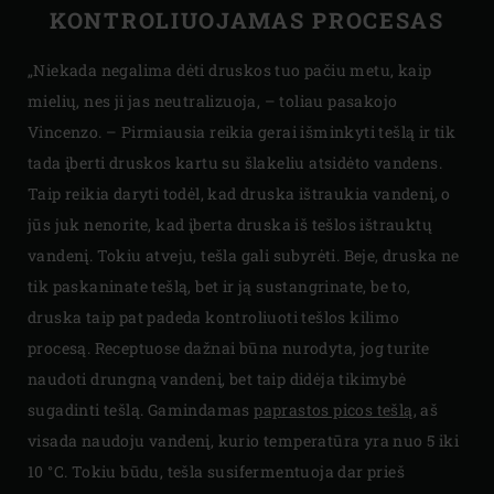
KONTROLIUOJAMAS PROCESAS
„Niekada negalima dėti druskos tuo pačiu metu, kaip
mielių, nes ji jas neutralizuoja, – toliau pasakojo
Vincenzo. – Pirmiausia reikia gerai išminkyti tešlą ir tik
tada įberti druskos kartu su šlakeliu atsidėto vandens.
Taip reikia daryti todėl, kad druska ištraukia vandenį, o
jūs juk nenorite, kad įberta druska iš tešlos ištrauktų
vandenį. Tokiu atveju, tešla gali subyrėti. Beje, druska ne
tik paskaninate tešlą, bet ir ją sustangrinate, be to,
druska taip pat padeda kontroliuoti tešlos kilimo
procesą. Receptuose dažnai būna nurodyta, jog turite
naudoti drungną vandenį, bet taip didėja tikimybė
sugadinti tešlą. Gamindamas
paprastos picos tešlą
, aš
visada naudoju vandenį, kurio temperatūra yra nuo 5 iki
10 °C. Tokiu būdu, tešla susifermentuoja dar prieš