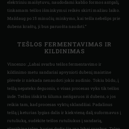
elektriniu maišytuvu, naudodami kablio formos antgalį,
tinkamam tešlos išminkymui reikės skirti mažiau laiko.
Maždaug po 15 minučių minkymo, kai tešla nebelips prie
dubens kraštų, ji bus paruošta naudoti.“
TEŠLOS FERMENTAVIMAS IR
KILDINIMAS
Vincenzo: „Labai svarbu tešlos fermentavimo ir
kildinimo metu sandariai apvynioti dubenį maistine
plėvele ir niekada nenaudoti jokio audinio. Tokiu būdu, į
tešlą nepateks deguonis, o visas procesas vyks tik tešlos
inde. Tešlos išskirta šiluma neišgaruos iš dubens, o jos
reikia tam, kad procesas vyktų sklandžiai. Padalinus
tešlą į keturias lygias dalis ir kiekvieną dalį suformavus į
rutuliuką, sudėkite tešlos rutuliukus į sandarią,
plastikinę talpą, kurios dydis čia yra labai svarbus. Talpa