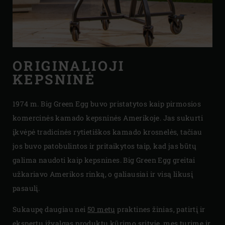
ORIGINALIOJI
KEPSNINĖ
1974 m. Big Green Egg buvo pristatytos kaip pirmosios
komercinės kamado kepsninės Amerikoje. Jas sukurti
įkvėpė tradicinės rytietiškos kamado krosnelės, tačiau
jos buvo patobulintos ir pritaikytos taip, kad jas būtų
galima naudoti kaip kepsnines. Big Green Egg greitai
užkariavo Amerikos rinką, o galiausiai ir visą likusį
pasaulį.
Sukaupę daugiau nei
50 metų
praktines žinias, patirtį ir
ekspertų įžvalgas produktų kūrimo srityje, mes turime ir