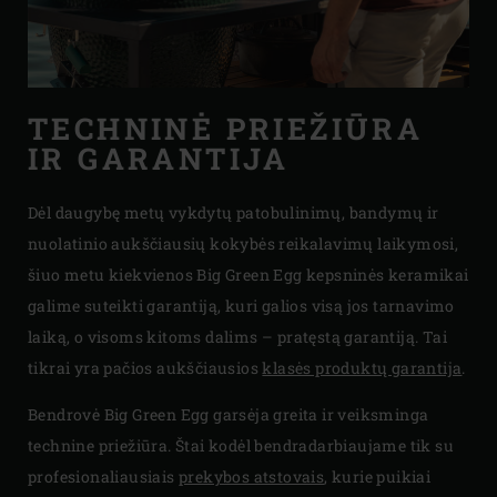
TECHNINĖ PRIEŽIŪRA
IR GARANTIJA
Dėl daugybę metų vykdytų patobulinimų, bandymų ir
nuolatinio aukščiausių kokybės reikalavimų laikymosi,
šiuo metu kiekvienos Big Green Egg kepsninės keramikai
galime suteikti garantiją, kuri galios visą jos tarnavimo
laiką, o visoms kitoms dalims – pratęstą garantiją. Tai
tikrai yra pačios aukščiausios
klasės produktų garantija
.
Bendrovė Big Green Egg garsėja greita ir veiksminga
technine priežiūra. Štai kodėl bendradarbiaujame tik su
profesionaliausiais
prekybos atstovais
, kurie puikiai