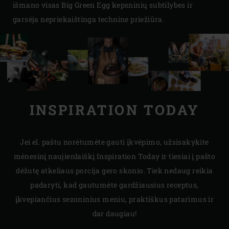
išmano visas Big Green Egg kepsninių subtilybes ir
garsėja nepriekaištinga technine priežiūra.
INSPIRATION TODAY
Jei el. paštu norėtumėte gauti įkvėpimo, užsisakykite
mėnesinį naujienlaiškį Inspiration Today ir tiesiai į pašto
dėžutę atkeliaus porcija gero skonio. Tiek nedaug reikia
padaryti, kad gautumėte gardžiausius receptus,
įkvepiančius sezoninius meniu, praktiškus patarimus ir
dar daugiau!