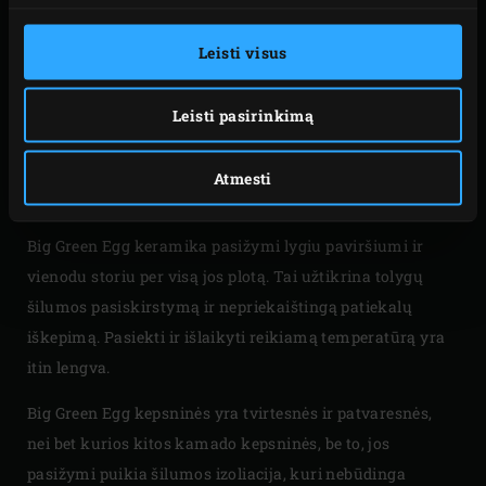
Big Green Egg
keramika
yra tokia unikali vien dėl savo
išskirtinės kokybės. Big Green Egg yra pagaminta iš
Leisti visus
aukščiausios kokybės keramikos. Ši keramika yra
sudaryta iš specialios sudėties žaliavų, kurios yra ilgai
Leisti pasirinkimą
kaitinamos aukštoje temperatūroje. Todėl Big Green Egg
kepsninės lengvai atlaiko itin aukštas temperatūras, o jų
Atmesti
keramika puikiai atspindi šilumą ir ilgai tarnauja.
Big Green Egg keramika pasižymi lygiu paviršiumi ir
vienodu storiu per visą jos plotą. Tai užtikrina tolygų
šilumos pasiskirstymą ir nepriekaištingą patiekalų
iškepimą. Pasiekti ir išlaikyti reikiamą temperatūrą yra
itin lengva.
Big Green Egg kepsninės yra tvirtesnės ir patvaresnės,
nei bet kurios kitos kamado kepsninės, be to, jos
pasižymi puikia šilumos izoliacija, kuri nebūdinga