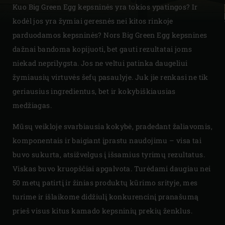
Kuo Big Green Egg kepsninės yra tokios ypatingos? Ir
kodėl jos yra žymiai geresnės nei kitos rinkoje
parduodamos kepsninės? Nors Big Green Egg kepsnines
dažnai bandoma kopijuoti, bet gauti rezultatai joms
niekad neprilygsta. Jos ne veltui patinka daugeliui
žymiausių virtuvės šefų pasaulyje. Juk jie renkasi ne tik
geriausius ingredientus, bet ir kokybiškiausias
medžiagas.
Mūsų veikloje svarbiausia kokybė, pradedant žaliavomis,
komponentais ir baigiant įprastu naudojimu – visa tai
buvo sukurta, atsižvelgus į išsamius tyrimų rezultatus.
Viskas buvo kruopščiai apgalvota. Turėdami daugiau nei
50 metų patirtį ir žinias produktų kūrimo srityje, mes
turime ir išlaikome didžiulį konkurencinį pranašumą
prieš visus kitus kamado kepsninių prekių ženklus.