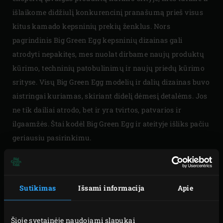
išlaikome didžiulį konkurencinį pranašumą prieš visus
kitus kamado kepsninių prekių ženklus. Nors
pagrindinis Big Green Egg kepsninių dizainas gali
atrodyti nepakitęs, mes nuolat dirbame naujų produktų
kūrimo, techninių patobulinimų ir naujų priedų kūrimo
srityse. Visų Big Green Egg modelių ir dalių dizainas buvo
aistringai kuriamas, skiriant didelį dėmesį detalėms. Jos
ne tik dailiai atrodo, bet ir yra tvirtos, patvarios ir
ilgaamžės. Štai kodėl Big Green Egg ir ateityje išliks pačiu
geriausiu pasirinkimu.
Sutikimas
Išsami informacija
Apie
Šioje svetainėje naudojami slapukai