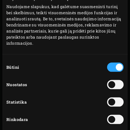
Naudojame slapukus, kad galėtume suasmeninti turinį
bei skelbimus, teikti visuomeninės medijos funkcijas ir
analizuoti srautą. Be to, svetainės naudojimo informaciją
bendriname su visuomeninės medijos, reklamavimo ir
analizės partneriais, kurie gali ją pridėti prie kitos jūsų
pateiktos arba naudojant paslaugas surinktos
informacijos.
Sutikimo
Būtini
pasirinkimas
Nuostatos
Statistika
KERAMIKA
Rinkodara