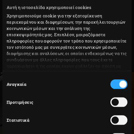
εμφανίσει τη θερμοκρασία του πυρήνα του φαγητού σας.
Αυτή η ιστοσελίδα χρησιμοποιεί cookies
Χρησιμοποιούμε cookie για την εξατομίκευση
Η συνταγή σας είναι γραμμένη σε °F; Κανένα πρόβλημα.
περιεχομένου και διαφημίσεων, την παροχή λειτουργιών
Το μαγικό αυτό θερμόμετρο σας μεταφράζει τη
κοινωνικών μέσων και την ανάλυση της
θερμοκρασία σε °C. Φροντίστε να συμβουλευτείτε τον
επισκεψιμότητάς μας. Επιπλέον, μοιραζόμαστε
πληροφορίες που αφορούν τον τρόπο που χρησιμοποιείτε
χρήσιμο πίνακα για ιδανικές θερμοκρασίες. Γρήγορο και
τον ιστότοπό μας με συνεργάτες κοινωνικών μέσων,
ακριβές; Ο καλύτερος υπάλληλος!
διαφήμισης και αναλύσεων, οι οποίοι ενδεχομένως να τις
συνδυάσουν με άλλες πληροφορίες που τους έχετε
Code
119575
παραχωρήσει ή τις οποίες έχουν συλλέξει σε σχέση με
την από μέρους σας χρήση των υπηρεσιών τους.
Επιλογή
Αναγκαία
συγκατάθεσης
Προτιμήσεις
Στατιστικά