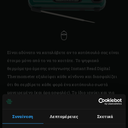
Είναι αδύνατο να καταλάβετε αν το κοτόπουλό σας είναι
έτοιμο μόνο από το να το κοιτάτε. Το ψηφιακό
θερμόμετρο άμεσης ανάγνωσης Instant Read Digital
Thermometer εξαλείφει κάθε κίνδυνο και διασφαλίζει
ότι θα σερβίρετε κάθε φορά ένα κοτόπουλο σωστά
μαγειρεμένο (και άρα ασφαλές). Το ίδιο ισχύει και για
όλα τα άλλα υλικά σας. Βυθίστε τον χαλύβδινο αισθητήρα
του θερμομέτρου Instant Read Digital Thermometer
Συναίνεση
Λεπτομέρειες
Σχετικά
μέσα στο κρέας, το ψάρι ή το πουλερικό που ψήνετε και
μέσα σε λίγα δευτερόλεπτα η μεγάλη οθόνη LCD θα