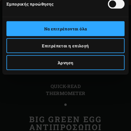
Εμπορικής προώθησης
ΣΧΕΤΙΚΆ ΑΞΕΣΟΥΆΡ
Να επιτρέπονται όλα
Επιτρέπεται η επιλογή
Άρνηση
Προηγούμενη
Επόμ
διαφάνεια
διαφ
QUICK-READ
THERMOMETER
BIG GREEN EGG
ΑΝΤΙΠΡΟΣΩΠΟΙ