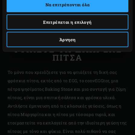
αυθεντική τραγανή βάση. Ένα πλεονέκτημα του Big
Να επιτρέπονται όλα
Green Egg σε σχέση με τους πέτρινους φούρνους είναι
ότι θερμαίνεται γρήγορα, πράγμα που σημαίνει ότι ψήνει
Επιτρέπεται η επιλογή
γρηγορότερα και καταναλώνει λιγότερα καύσιμα υλικά.
Άρνηση
ΦΤΙΑΞΤΕ ΤΗ ΔΙΚΗ ΣΑΣ
ΠΙΤΣΑ
Το μόνο που χρειάζεστε για να φτιάξετε τη δική σας
φρέσκια πίτσα, εκτός από το EGG, το convEGGtor, μια
πέτρα ψησίματος Baking Stone και μια συνταγή για ζύμη
πίτσας, είναι μια σπιτική σάλτσα και φρέσκα υλικά.
Αντλήστε έμπνευση από τις κλασικές γεύσεις, όπως η
πίτσα Μαργαρίτα και η πίτσα με τέσσερα τυριά, και
ετοιμαστείτε να εκπλαγείτε από την ιδιαίτερη γεύση της
πίτσας με τόνο και φύκια. Είναι πολύ πιθανό να σας