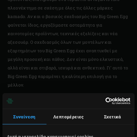
πλεονέκτημα σε σχέση με όλες τις άλλες μάρκες
kamado. Αν και ο βασικός σχεδιασμός του Big Green Egg
φαίνεται ίδιος, εργαζόμαστε ασταμάτητα για
καινοτομίες προϊόντων, τεχνικές εξελίξεις και νέα
αξεσουάρ. Ο σχεδιασμός όλων των μοντέλων και
εξαρτημάτων του Big Green Egg έχει αναπτυχθεί με
μεγάλη προσοχή και πάθος. Δεν είναι μόνο ελκυστικά,
αλλά είναι και στιβαρά, ισχυρά και ανθεκτικά. Γι’ αυτό το
Big Green Egg παραμένει η καλύτερη επιλογή για το
μέλλον.
Συναίνεση
Λεπτομέρειες
Σχετικά
Αυτή η ιστοσελίδα χρησιμοποιεί cookies