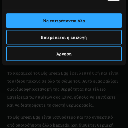
Το
κεραμικό
του Big Green Egg είναι μοναδικό και αυτό
οφείλεται στην ποιότητα. Το Big Green Egg
Να επιτρέπονται όλα
κατασκευάζεται από το καλύτερο κεραμικό.
Αποτελείται από μια ειδική σύνθεση πρώτων υλών που
περνά από μια μακρά διαδικασία καύσης σε υψηλή
Επιτρέπεται η επιλογή
θερμοκρασία. Ως αποτέλεσμα, το Big Green Egg αντέχει
εύκολα τις υψηλότερες θερμοκρασίες, το κεραμικό
Άρνηση
αντανακλά τη θερμότητα εξαιρετικά και διαρκεί μια ζωή.
Το κεραμικό του Big Green Egg έχει λεπτή υφή και είναι
του ίδιου πάχους σε όλο το σώμα του. Αυτό εξασφαλίζει
ομοιόμορφη κατανομή της θερμότητας και τέλειο
μαγείρεμα των πιάτων σας. Είναι εύκολο να επιτύχετε
και να διατηρήσετε τη σωστή θερμοκρασία.
Το Big Green Egg είναι ισχυρότερο και πιο ανθεκτικό
από οποιοδήποτε άλλο kamado, και διαθέτει θερμική