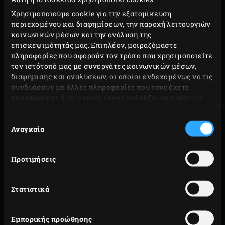
Χρησιμοποιούμε cookie για την εξατομίκευση
περιεχομένου και διαφημίσεων, την παροχή λειτουργιών
κοινωνικών μέσων και την ανάλυση της
επισκεψιμότητάς μας. Επιπλέον, μοιραζόμαστε
πληροφορίες που αφορούν τον τρόπο που χρησιμοποιείτε
τον ιστότοπό μας με συνεργάτες κοινωνικών μέσων,
διαφήμισης και αναλύσεων, οι οποίοι ενδεχομένως να τις
συνδυάσουν με άλλες πληροφορίες που τους έχετε
παραχωρήσει ή τις οποίες έχουν συλλέξει σε σχέση με
την από μέρους σας χρήση των υπηρεσιών τους.
Επιλογή
Αναγκαία
συγκατάθεσης
Προτιμήσεις
Στατιστικά
ΚΕΡΑΜΙΚΌ
Εμπορικής προώθησης