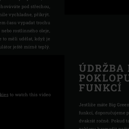
chováváte pod střechou,
mile vychladne, přikrýt.
em času vypadat trochu
o nebo rostlinného oleje,
 to měli udělat, když je
látor ještě mírně teplý.
ÚDRŽBA 
POKLOPU
FUNKCÍ
kies
to watch this video
Jestliže máte Big Gree
funkcí, doporučujeme p
dvakrát ročně. Pokud t
poklopu hromadit nečist