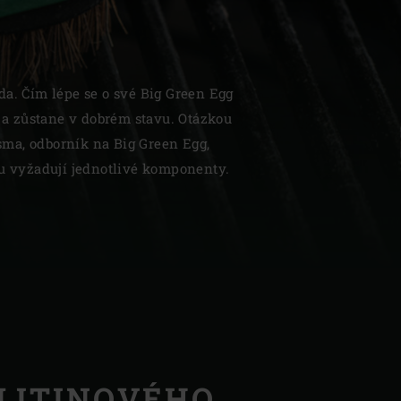
da. Čím lépe se o své Big Green Egg
í a zůstane v dobrém stavu. Otázkou
| Schweiz (Français)
otsma, odborník na Big Green Egg,
bu vyžadují jednotlivé komponenty.
z
LITINOVÉHO