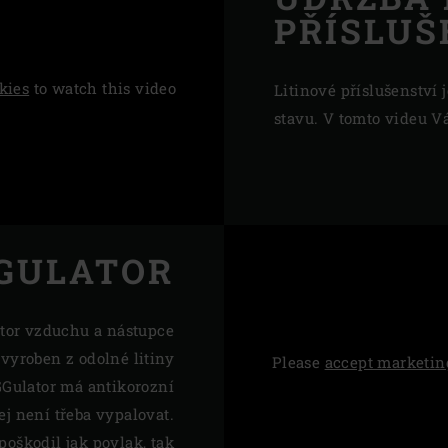
PŘÍSLUŠ
kies
to watch this video
Litinové příslušenství 
stavu. V tomto videu Vá
GULATOR
átor vzduchu a nástupce
 vyroben z odolné litiny
Please
accept marketin
GGulator má antikorozní
ej není třeba vypalovat.
poškodil jak povlak, tak