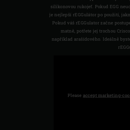
silikonovou rukojeť. Pokud EGG neu
je nejlepší rEGGulátor po použití, jak
Pokud váš rEGGulator začne postup
matně, potřete jej trochou Crisc
například arašídového. Ideálně byste
rEGGu
Please
accept marketing-coo