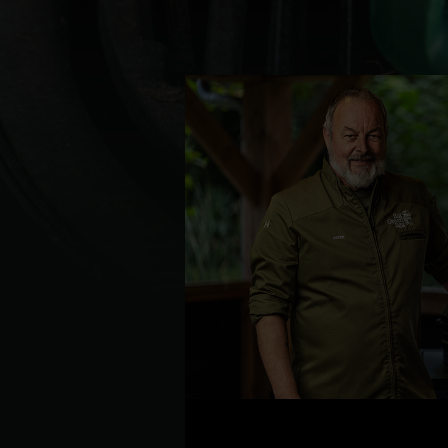
Denmark | Danmark
Estonia | Eesti
Finland | Suomi
France | France
Germany | Deutschland
Greece | Ελλάδα
Hungary | Magyarország