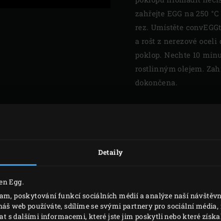
zahřejte EGG na 250 °C
rez. Umístěte convEGG
a rošt z nerezové oceli
poklop. Nechte 10 minut
rostlinným olejem. Zahř
dokončena.
ZÁKLAD
KERAMIC
KOMÍNE
Detaily
en Egg.
Čas od času vyčistěte 
lam, poskytování funkcí sociálních médií a analýze naší návště
víka (já to dělám častě
náš web používáte, sdílíme se svými partnery pro sociální média, i
denně) mýdlovou vodou
s dalšími informacemi, které jste jim poskytli nebo které získal