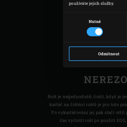
používáte jejich služby.
Výběr
souhlasu
Nutné
Odmítnout
NEREZO
Rošt je nejjednodušší čistit, když je je
kartáč na čištění roštů je pro tuto p
Po vykartáčování jej pak stačí otř
čas vyčistit rošt po použití EGG