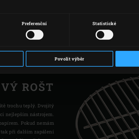
snazší, pokud je EGG je
udržujte občasným kar
(nebo smirkovým papíre
Preferenční
Statistické
Povolit výběr
VÝ ROŠT
ště trochu teplý. Dvojitý
ráci nejlepším nástrojem.
ít papírem. Pokud nemám
, tak při dalším zapálení