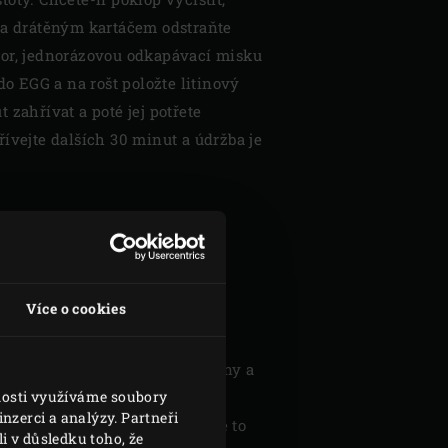
 a drátěným kartáčem odstraňte
tor, jednorázovou odkapávací misku
 do EGG a na rošt položte litinový
 zahřívat a poté jej potřete
ívejte dalších 30 minut a údržba je
NA &
KÉ VÍKO S
M
Více o cookies
vnější část keramického základny a
vnosti využíváme soubory
ji, protože EGG používám téměř
nzerci a analýzy. Partneři
 s trochou zeleného mýdla. Je to
i v důsledku toho, že