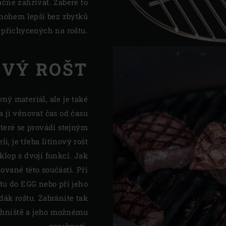
ačne zahřívat. Zabere to
nohem lepší bez zbytků
přichycených na roštu.
OVÝ ROŠT
ný materiál, ale je také
a jí věnovat čas od času
teré se provádí stejným
i, je třeba litinový rošt
klop s dvojí funkcí. Jak
nované této součásti. Při
štu do EGG nebo při jeho
ák roštu. Zabráníte tak
ohniště a jeho možnému