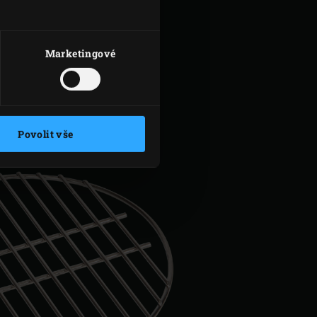
ště mírně teplé. Vnitřek víka
táčováním drátěným kartáčem
m zrnitosti 80).
Marketingové
Povolit vše