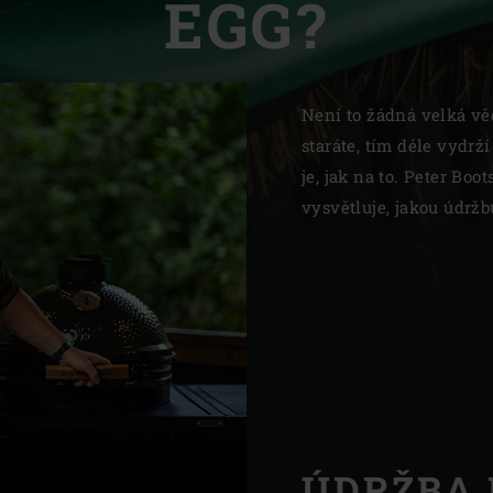
EGG?
Slovenia | Slovenija
Spain | España
Není to žádná velká vě
Sweden | Sverige
staráte, tím déle vydrž
Switzerland (French) 
je, jak na to. Peter Bo
vysvětluje, jakou údrž
Switzerland | Schwei
Turkey | Türkiye
ÚDRŽBA 