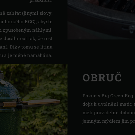
prasknutí.
ě zahřát (jinými slovy,
mi horkého EGG), abyste
ám způsobeným náhlými,
 dosáhnout tak, že rošt
ní. Díky tomu se litina
lu a je méně namáhána.
OBRUČ
Pokud s Big Green Egg 
dojít k uvolnění matic a
měli pravidelně dotaho
jemným mýdlem jim pro