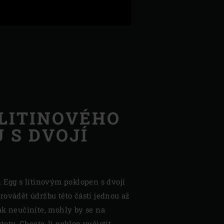
LITINOVÉHO
 S DVOJÍ
n Egg s litinovým poklopen s dvojí
rovádět údržbu této části jednou až
ak neučiníte, mohly by se na
oty. Chcete-li poklop vyčistit,