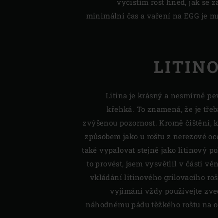
vyčistím rošt hned, jak se z
minimální čas a vaření na EGG je m
LITIN
Litina je krásný a nesmírně pev
křehká. To znamená, že je třeb
zvýšenou pozornost. Kromě čištění, k
způsobem jako u roštu z nerezové ocel
také vypalovat stejně jako litinový po
to provést, jsem vysvětlil v části vě
vkládání litinového grilovacího ro
vyjímání vždy používejte zved
náhodnému pádu těžkého roštu na 