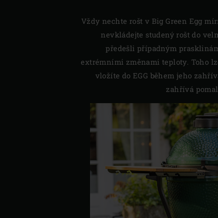
Vždy nechte rošt v Big Green Egg mírn
nevkládejte studený rošt do vel
předešli případným prasklin
extrémními změnami teploty. Toho lze
vložíte do EGG během jeho zahřívá
zahřívá poma