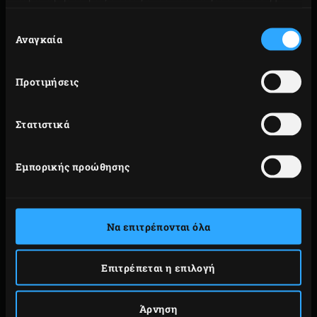
την από μέρους σας χρήση των υπηρεσιών τους.
Επιλογή
Αναγκαία
συγκατάθεσης
Προτιμήσεις
Στατιστικά
Εμπορικής προώθησης
Να επιτρέπονται όλα
Επιτρέπεται η επιλογή
Άρνηση