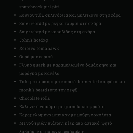
spatchcock piri-piri
Κουνουπίδι, σελινόριζα και μελιτζάνα στη σχάρα
Smørrebrød με ρέγκα τουρσί στη σχάρα
Smørrebrød με καραβίδες στη σχάρα
John’s hotdog
Χοιρινό tomahawk
Ουρά μοσχαριού
Γλυκό quark με καραμελωμένα δαμάσκηνα και
μαρέγκα με κανέλα
Tofu με σουσάμι με κουκιά, fermented καρρότο και
monk’s beard (από τον σεφ!)
Chocolate rolls
Ελληνικό γιαούρτι με granola και φρούτα
Καραμελωμένο μπέικον με μαύρη σοκολάτα
Μενού τριών πιάτων: κέικ από αστακό, ψητό
λαβράκι και μαρέγκα φράουλας