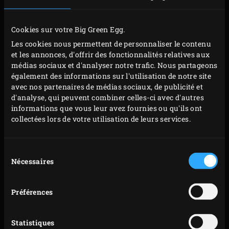
Échine de
2-5
8-9
90°C
65°C
Cookies sur votre Big Green Egg.
porc
kg
heures
Les cookies nous permettent de personnaliser le contenu
1-3
1,5
et les annonces, d'offrir des fonctionnalités relatives aux
Rumsteck
90°C
48°C
médias sociaux et d'analyser notre trafic. Nous partageons
kg
heures
également des informations sur l'utilisation de notre site
avec nos partenaires de médias sociaux, de publicité et
20-25
Saumon
180 g
90°C
50°C
d'analyse, qui peuvent combiner celles-ci avec d'autres
min.
informations que vous leur avez fournies ou qu'ils ont
collectées lors de votre utilisation de leurs services.
Cuire à
l’étuvée
Sélection
Bœuf
2-8
3-4
Nécessaires
du
150°C
–
consentement
bourguignon
kg
heures
Préférences
Pot-au-feu
1-5
150°C
–
20 min
de légumes
kg
Statistiques