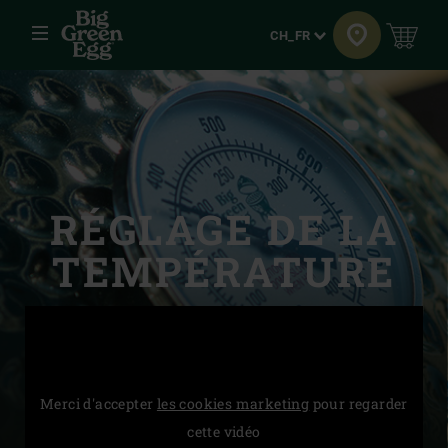
Menu
Langue
CH_FR
RÉGLAGE DE LA
TEMPÉRATURE
Merci d'accepter
les cookies marketing
pour regarder
cette vidéo