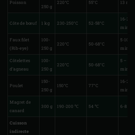
Poisson
220°C
55°C
13 min
250 g
16-20
Côte de bœuf
1 kg
230-250°C
52-58°C
min.
Faux filet
100-
5-10
220°C
50-68°C
(Rib-eye)
250 g
min.
Côtelettes
100-
5 – 10
220°C
50-68°C
d’agneau
250 g
min.
150-
16-20
Poulet
150°C
77°C
250 g
min.
Magret de
300 g
190-200 ℃
54 ℃
6-8 mi
canard
Cuisson
indirecte