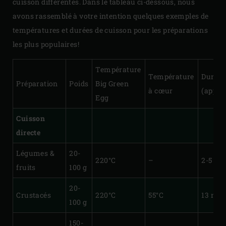
cuisson différentes. Dans le tableau ci-dessous, nous
avons rassemblé à votre intention quelques exemples de
températures et durées de cuisson pour les préparations
les plus populaires!
Température
Température
Durée
Préparation
Poids
Big Green
à cœur
(approx
Egg
Cuisson
directe
Légumes &
20-
220°C
–
2-5 mi
fruits
100 g
20-
Crustacés
220°C
55°C
13 min
100 g
150-