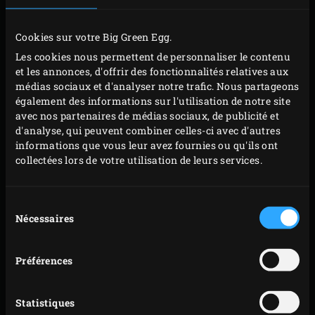
acier inoxydable
posés dessus, et faites chauffer à
200 °C. Pour la garniture, coupez la partie blanche
Cookies sur votre Big Green Egg.
des poireaux en rondelles, épluchez et émincez
Les cookies nous permettent de personnaliser le contenu
l’oignon rouge. Épluchez et émincez l’ail, prélevez
et les annonces, d'offrir des fonctionnalités relatives aux
les feuilles de thym. Coupez la viande de dinde en
médias sociaux et d'analyser notre trafic. Nous partageons
également des informations sur l'utilisation de notre site
petits morceaux.
avec nos partenaires de médias sociaux, de publicité et
Chauffez l’huile de tournesol dans le
faitout
d'analyse, qui peuvent combiner celles-ci avec d'autres
hollandais en fonte
sur la grille de l’EGG et faites-y
informations que vous leur avez fournies ou qu'ils ont
collectées lors de votre utilisation de leurs services.
revenir les poireaux, l’oignon, l’ail et le thym.
Refermez le couvercle de l’EGG après chaque
manipulation. Faites cuire en même temps la
Sélection
Nécessaires
du
viande de dinde si elle est crue, ou ajoutez-la au
consentement
dernier moment si elle a déjà été cuite
antérieurement.
Préférences
Dès que les poireaux ont un peu diminué de volume,
ajoutez la crème et laissez réduire presque
Statistiques