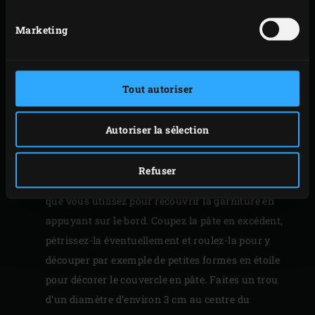
complètement. Ajoutez enfin le parmesan au
mélange et remuez. Retirez le faitout en fonte de
Marketing
l’EGG, salez et poivrez la garniture.
Graissez un moule à quiche (Ø 30 cm environ) avec
du beurre et étalez les deux tiers de la pâte au
Tout autoriser
rouleau sur votre plan de travail préalablement
fariné, de manière à obtenir une abaisse ronde
Autoriser la sélection
suffisamment grande pour tapisser le moule.
Foncez le moule avec l’abaisse et répartissez la
Refuser
garniture dans le moule. Roulez le reste de la pâte,
que vous utilisez pour recouvrir la garniture en
appuyant sur le bord. Coupez la pâte en excédent,
pétrissez-la éventuellement et roulez-la pour y
découper par exemple de petites formes en étoile
pour décorer le couvercle en pâte. Faites un trou
d’un diamètre d’environ 3 cm au centre du