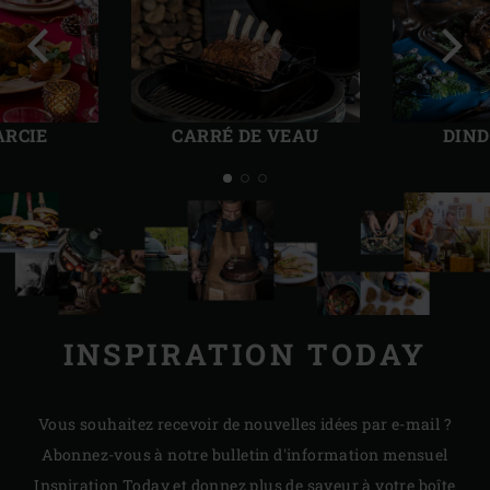
Diapo
Diap
précédente
suiv
ARCIE
CARRÉ DE VEAU
DIND
INSPIRATION TODAY
Vous souhaitez recevoir de nouvelles idées par e-mail ?
Abonnez-vous à notre bulletin d'information mensuel
Inspiration Today et donnez plus de saveur à votre boîte