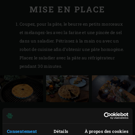
MISE EN PLACE
Coupez, pour la pâte, le beurre en petits morceaux
et mélangez-les avec la farine et une pincée de sel
dans un saladier. Pétrissez à la main ou avec un
robot de cuisine afin d’obtenir une pâte homogène.
Placez le saladier avec la pâte au réfrigérateur
pendant 30 minutes.
PRÉPARATION
Allumez le Big Green Egg,
convEGGtor
et
grille en
Consentement
Détails
À propos des cookies