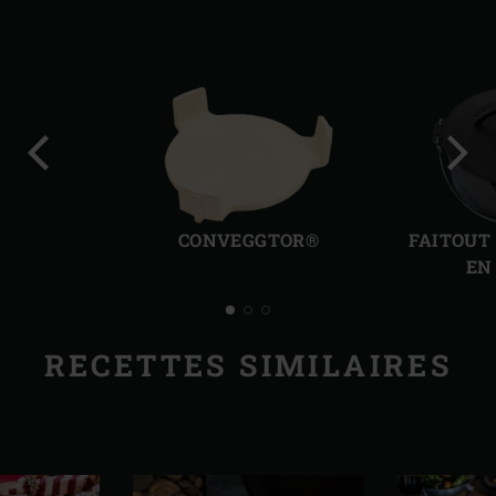
Diapo
Diap
précédente
suiv
CONVEGGTOR®
FAITOUT
EN
RECETTES SIMILAIRES