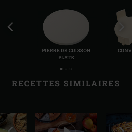
Diapo
Diap
précédente
suiv
PIERRE DE CUISSON
CONV
PLATE
RECETTES SIMILAIRES