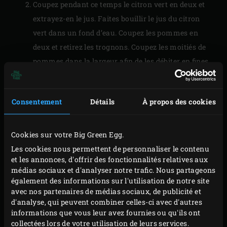
Coupez pendant ce temps le citron vert en deux et
extrayez-en le jus. Faites bouillir le jus du citron
vert dans un fond d’eau. Coupez les pommes en
deux et retirez les trognons. Coupez les moitiés de
pommes dans la largeur afin de les débiter en fines
tranches de 2 mm d’épaisseur. Blanchissez les
tranches ainsi obtenues 30 secondes environ dans
Consentement
Détails
À propos des cookies
le jus de citron vert. Retirez-les ensuite de la
casserole et séchez-les à l’aide d’un morceau de
papier absorbant.
Cookies sur votre Big Green Egg.
Coupez un carré de pâte feuilletée en deux et
Les cookies nous permettent de personnaliser le contenu
et les annonces, d'offrir des fonctionnalités relatives aux
superposez les bords les plus courts l’un sur l’autre
médias sociaux et d'analyser notre trafic. Nous partageons
afin d’obtenir une longue lamelle de pâte. Veillez à
également des informations sur l'utilisation de notre site
bien souder les deux bords. Badigeonnez la pâte de
avec nos partenaires de médias sociaux, de publicité et
d'analyse, qui peuvent combiner celles-ci avec d'autres
confiture d’abricot. Faites chevaucher environ
informations que vous leur avez fournies ou qu'ils ont
10 tranches de pomme sur la lamelle de pâte en
collectées lors de votre utilisation de leurs services.