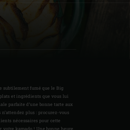
| Schweiz (Français)
z
e subtilement fumé que le Big
lats et ingrédients que vous lui
nale parfaite d’une bonne tarte aux
n’attendez plus : procurez-vous
dients nécessaires pour cette
fer votre kamado ! Une bonne heure