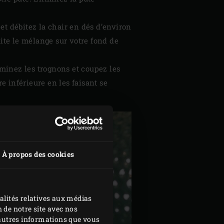
et débitez la chair en dés d’environ
uite le mélange sur votre fond de
minez les trognons et coupez les
 inférieure en les faisant se
À propos des cookies
alités relatives aux médias
 de notre site avec nos
d'autres informations que vous