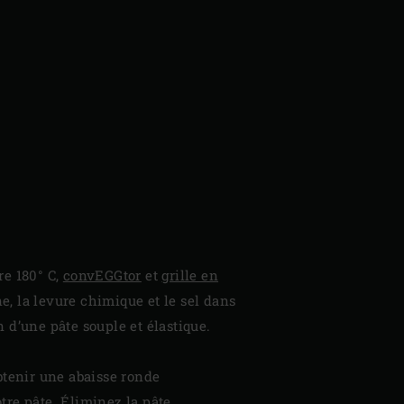
re 180° C,
convEGGtor
et
grille en
ne, la levure chimique et le sel dans
n d’une pâte souple et élastique.
btenir une abaisse ronde
tre pâte. Éliminez la pâte