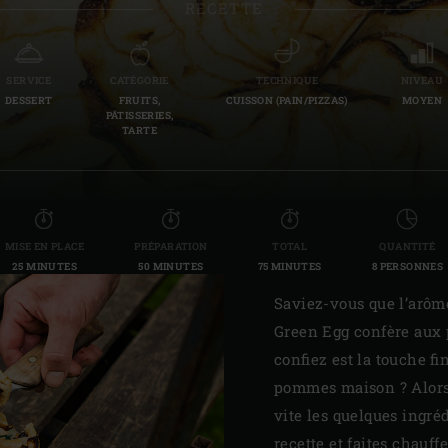
RECETTE
Slovenia | Slovenija
Spain | España
SERVICE
CATÉGORIE
TECHNIQUE
NIVEAU
DESSERT
FRUITS,
CUISSON (PAIN/PIZZAS)
MOYEN
Sweden | Sverige
PÂTISSERIES,
TARTE
Switzerland (French) 
Switzerland | Schwei
Turkey | Türkiye
MISE EN PLACE
PRÉPARATION
TOTAL
QUANTITÉ
25 MINUTES
50 MINUTES
75 MINUTES
8 PERSONNES
Saviez-vous que l’arôm
Green Egg confère aux p
confiez est la touche fi
pommes maison ? Alors 
vite les quelques ingré
recette et faites chauf