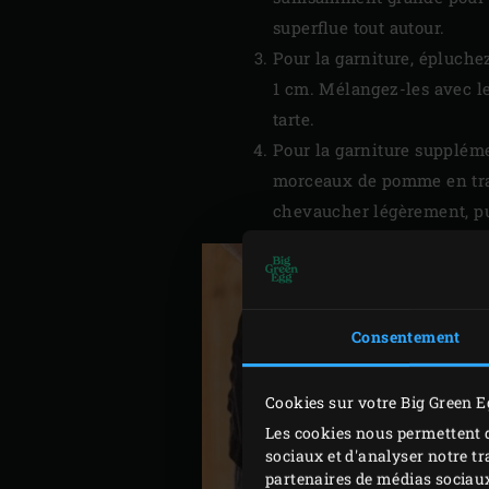
superflue tout autour.
Pour la garniture, épluche
1 cm. Mélangez-les avec le
tarte.
Pour la garniture supplém
morceaux de pomme en tranc
chevaucher légèrement, pui
Consentement
Cookies sur votre Big Green E
Les cookies nous permettent d
sociaux et d'analyser notre tr
partenaires de médias sociaux