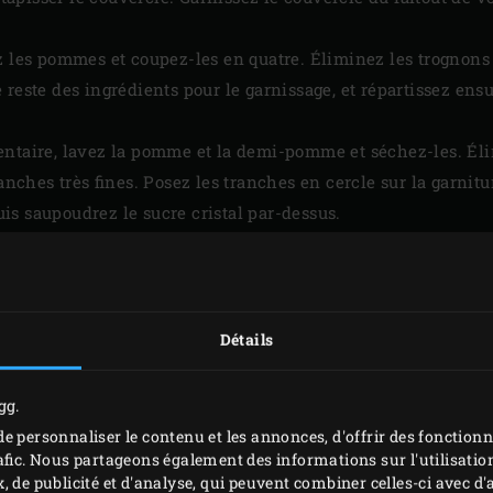
z les pommes et coupez-les en quatre. Éliminez les trognons 
 reste des ingrédients pour le garnissage, et répartissez ens
entaire, lavez la pomme et la demi-pomme et séchez-les. Éli
hes très fines. Posez les tranches en cercle sur la garniture
s saupoudrez le sucre cristal par-dessus.
Détails
gg.
e personnaliser le contenu et les annonces, d'offrir des fonctionn
afic. Nous partageons également des informations sur l'utilisation
, de publicité et d'analyse, qui peuvent combiner celles-ci avec 