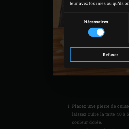
leur avez fournies ou qu'ils on
Sélection
du
Nécessaires
consentement
Refuser
Placez une
pierre de cuiss
laissez cuire la tarte 40 à
couleur dorée.