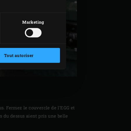
Marketing
Tout autoriser
sus. Fermez le couvercle de l’EGG et
es du dessus aient pris une belle