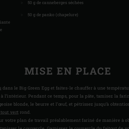
50 g de canneberges séchées
50 g de panko (chapelure)
iante
e
MISE EN PLACE
s
dans le Big Green Egg et faites-le chauffer à une températu
 l’intérieur. Pendant ce temps, pour la pâte, tamisez la fari
geoise blonde, le beurre et l’œuf, et pétrissez jusqu’à obtentio
itout vert
rond.
sur votre plan de travail préalablement fariné de manière à o
apisser le couvercle. Garnissez le couvercle du faitout de vo