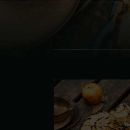
Denmark | Danmark
Estonia | Eesti
Finland | Suomi
France | France
Germany | Deutschland
Greece | Ελλάδα
Hungary | Magyarország