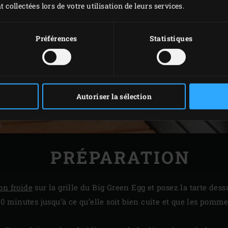
t collectées lors de votre utilisation de leurs services.
Préférences
Statistiques
Autoriser la sélection
PRÉPARATION
on froide
sur la grille du Big Green Egg et posez la tarte des
 50 minutes jusqu’à ce qu’elle soit bien cuite et que les pomm