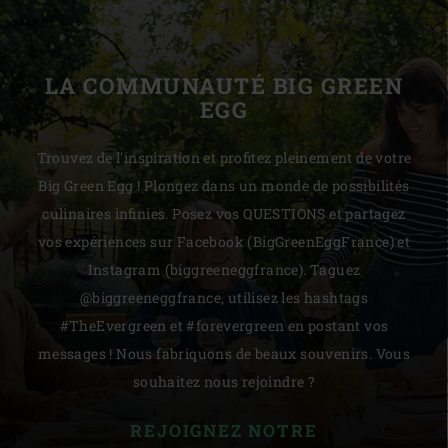
LA COMMUNAUTÉ BIG GREEN
EGG
Trouvez de l'inspiration et profitez pleinement de votre
Big Green Egg ! Plongez dans un monde de possibilités
culinaires infinies. Posez vos QUESTIONS et partagez
vos expériences sur Facebook (BigGreenEggFrance) et
Instagram (biggreeneggfrance). Taguez
@biggreeneggfrance, utilisez les hashtags
#TheEvergreen et #forevergreen en postant vos
messages ! Nous fabriquons de beaux souvenirs. Vous
souhaitez nous rejoindre ?
REJOIGNEZ NOTRE