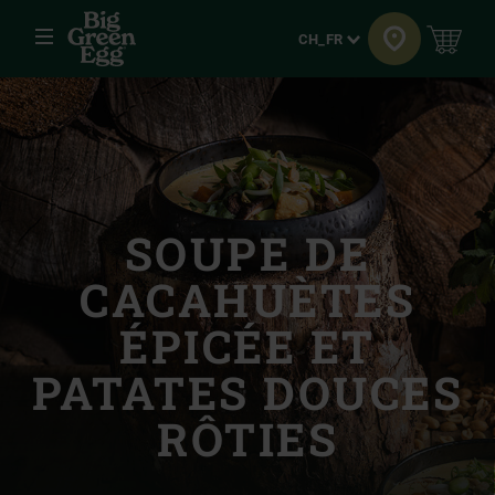
Menu
Langue
CH_FR
SOUPE DE
CACAHUÈTES
ÉPICÉE ET
PATATES DOUCES
RÔTIES