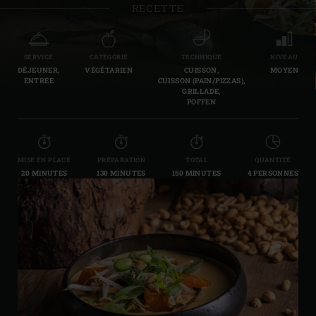
RECETTE
SERVICE
CATÉGORIE
TECHNIQUE
NIVEAU
DÉJEUNER,
VÉGÉTARIEN
CUISSON,
MOYEN
ENTRÉE
CUISSON (PAIN/PIZZAS),
GRILLADE,
POFFEN
MISE EN PLACE
PRÉPARATION
TOTAL
QUANTITÉ
20 MINUTES
130 MINUTES
150 MINUTES
4 PERSONNES