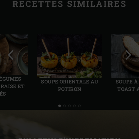
RECETTES SIMILAIRES
Diapo
Diap
précédente
suiv
LÉGUMES
SOUPE ORIENTALE AU
SOUPE À
BRAISE ET
POTIRON
TOAST 
LÉS