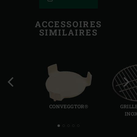
ACCESSOIRES
SIMILAIRES
Diapo
Diap
précédente
suiv
CONVEGGTOR®
GRILL
INO