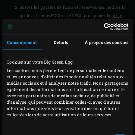
Sortez les patates de l’EGG et réservez-les. Retirez la
grille et le convEGGtor de l’EGG puis posez la
grille
en fonte
à l’intérieur. Rabattez le couvercle et faites
monter la température à 220 °C. Pour la garniture,
coupez entre-temps les tiges des shiitakés.
Consentement
Détails
À propos des cookies
Répartissez les shiitakés sur la grille et faites-les
griller env. 2 minutes. Retournez les champignons
Cookies sur votre Big Green Egg.
et faites-les griller 2 minutes supplémentaires.
Les cookies nous permettent de personnaliser le contenu
Rabattez le couvercle de l’EGG après chaque
et les annonces, d'offrir des fonctionnalités relatives aux
médias sociaux et d'analyser notre trafic. Nous partageons
manipulation.
également des informations sur l'utilisation de notre site
Retirez les shiitakés de l’EGG et réservez-les.
avec nos partenaires de médias sociaux, de publicité et
Enlevez la grille et posez la grille en acier
d'analyse, qui peuvent combiner celles-ci avec d'autres
informations que vous leur avez fournies ou qu'ils ont
inoxydable dans l’EGG. Posez le
poêlon en fonte
sur
collectées lors de votre utilisation de leurs services.
la grille et faites monter la température de l’EGG à
200 °C.
Sélection
Pour la soupe, faites chauffer l’huile végétale dans