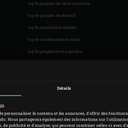
½ g de graines de carvi moulues
½ g de graines de fenouil
½ g de marjolaine séchée
½ g de cardamome moulue
½ g de gingembre en poudre
½ g de vadouvan moulu
Détails
gg.
e personnaliser le contenu et les annonces, d'offrir des fonctionn
afic. Nous partageons également des informations sur l'utilisation
, de publicité et d'analyse, qui peuvent combiner celles-ci avec 