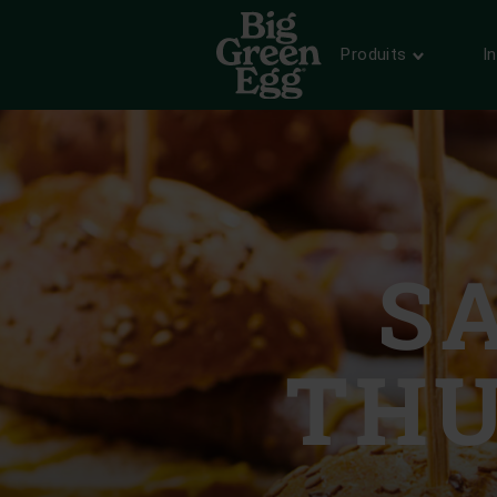
SÉLECTIONNEZ VOTRE 
Produits
I
EGGS & ACCESSOIRES
INSPIRATION
INSTRUCTIONS
BIG GREEN EGG
MODÈLES
RECETTES ET MENUS
UTILISATION
UN PRODUIT UNIQUE
English
Trouvez l’EGG qu’il vous faut.
Ce soir, vous êtes le chef.
Comment fonctionne un Big Green
Quel est le secret du Big Green
Egg.
Egg ?
Albania/Kosovo | Shqipëri
ACCESSOIRES
BLOG ET ÉVÉNEMENTS
MONTAGE
UNE LONGUE HISTOIRE
Utilisez votre EGG à 100%.
Découvrez nos blogs inspirants.
Austria | Österreich
Comment assembler votre EGG.
Le kamado, inventé il y a plus de
3000 ans
LES ESSENTIELS
NEWSLETTER
Belgium (Dutch) | België (N
S
NETTOYAGE
QU'EST-CE QUI REND LE BIG
Les accessoires les plus
Inscrivez-vous à la newsletter
GREEN EGG SI PARTICULIER
importants.
Inspiration today.
Comment garder son EGG bien
Belgium (French) | Belgique
?
propre
POINTS DE VENTE
MODUS OPERANDI
Bulgaria | БЪЛГАРИЯ
THU
MODES D’EMPLOI
Trouvez un revendeur près de
La bible du EGGer.
Croatia | Hrvatska
chez vous.
Étape par étape
Cyprus | Κύπρος
ENTRETIEN
Pour que votre EGG dure toute
Czech Republic | Česká rep
une vie