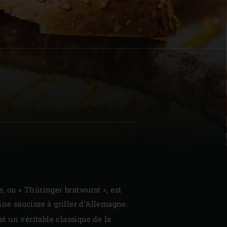
| Schweiz (Français)
z
, ou « Thüringer bratwurst », est
nne saucisse à griller d’Allemagne.
est un véritable classique de la