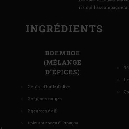
riz qui l’accompagnera.
INGRÉDIENTS
BOEMBOE
(MÉLANGE
30
D’ÉPICES)
1 
2 c. à s. d’huile d’olive
Co
2 oignons rouges
2 gousses d’ail
1 piment rouge d’Espagne
es