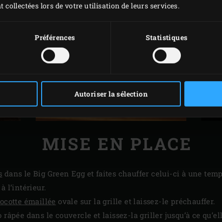
t collectées lors de votre utilisation de leurs services.
Préférences
Statistiques
Autoriser la sélection
MISE EN PLACE
s
dans le Big Green Egg et faites chauffer celui-ci à une temp
 l’intérieur.
ocotte émaillée
ovale sur la grille et laissez-le préchauffer.
 râpée dans le couvercle et laissez-la griller jusqu’à ce qu’