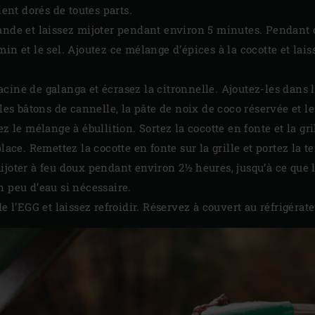
ient dorés de toutes parts.
iande et laissez mijoter pendant environ 5 minutes. Pendant
in et le sel. Ajoutez ce mélange d’épices à la cocotte et lai
ine de galanga et écrasez la citronnelle. Ajoutez-les dans la
 les bâtons de cannelle, la pâte de noix de coco réservée et le
ez le mélange à ébullition. Sortez la cocotte en fonte et la gri
place. Remettez la cocotte en fonte sur la grille et portez la 
ijoter à feu doux pendant environ 2½ heures, jusqu’à ce que 
n peu d’eau si nécessaire.
e l’EGG et laissez refroidir. Réservez à couvert au réfrigérate