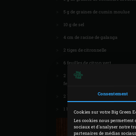
5 g de graines de cumin moulue
10 g de sel
4 cm de racine de galanga
2 tiges de citronnelle
6 feuilles de citron vert
2 feuilles de laurier indonésien ou
feuilles de salam
Consentement
2 bâtons de cannelle
1 boite de lait de coco de 400 ml
Cookies sur votre Big Green E
Les cookies nous permettent d
sociaux et d'analyser notre tr
partenaires de médias sociaux