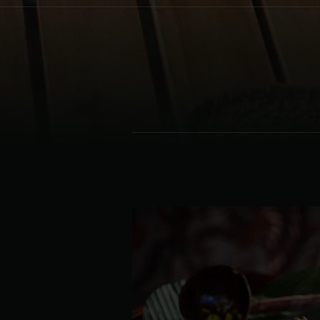
Denmark | Danmark
Estonia | Eesti
Finland | Suomi
France | France
Germany | Deutschland
Greece | Ελλάδα
Hungary | Magyarország