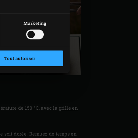
Marketing
Tout autoriser
érature de 150 °C, avec la
grille en
elle soit dorée. Remuez de temps en