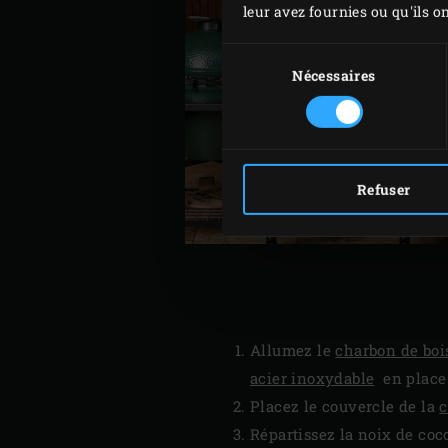
leur avez fournies ou qu'ils on
Sélection
du
Nécessaires
consentement
Refuser
Allumez le
charbon de boi
acier inoxydable
en place à
Placez le couvercle de la
c
Répartissez la noix de coco