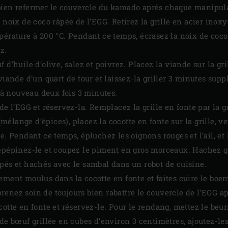
bien refermer le couvercle du kamado après chaque manipul
 noix de coco râpée de l’EGG. Retirez la grille en acier inox
pérature à 200 °C. Pendant ce temps, écrasez la noix de coco
z.
d’huile d’olive, salez et poivrez. Placez la viande sur la gril
viande d’un quart de tour et laissez-la griller 3 minutes sup
r à nouveau deux fois 3 minutes.
de l’EGG et réservez-la. Remplacez la grille en fonte par la g
lange d’épices), placez la cocotte en fonte sur la grille, ve
de. Pendant ce temps, épluchez les oignons rouges et l’ail, e
 épépinez-le et coupez le piment en gros morceaux. Hachez g
pés et hachés avec le sambal dans un robot de cuisine.
nement moulus dans la cocotte en fonte et faites cuire le b
enez soin de toujours bien rabattre le couvercle de l’EGG 
otte en fonte et réservez-le. Pour le rendang, mettez le beurr
de bœuf grillée en cubes d’environ 3 centimètres, ajoutez-les 