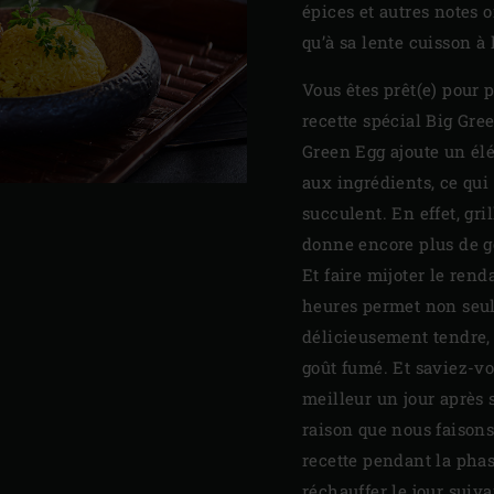
épices et autres notes o
qu’à sa lente cuisson à 
Vous êtes prêt(e) pour 
recette spécial Big Gre
Green Egg ajoute un él
aux ingrédients, ce qui
succulent. En effet, gri
donne encore plus de go
Et faire mijoter le re
heures permet non seu
délicieusement tendre, 
goût fumé. Et saviez-v
meilleur un jour après s
raison que nous faisons
recette pendant la phase
réchauffer le jour suiva