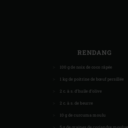
RENDANG
100 g de noix de coco râpée
1 kg de poitrine de bœuf persillée
2 c. à s. d’huile d’olive
2 c. à s. de beurre
10 g de curcuma moulu
5 g de graines de coriandre moulu