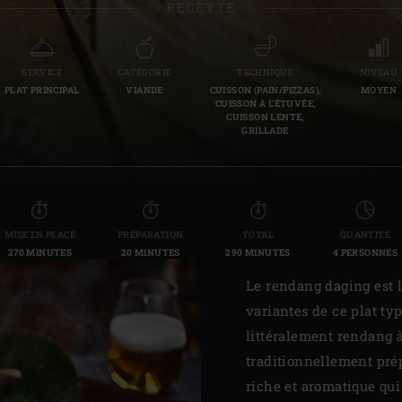
RECETTE
Slovenia | Slovenija
Spain | España
SERVICE
CATÉGORIE
TECHNIQUE
NIVEAU
PLAT PRINCIPAL
VIANDE
CUISSON (PAIN/PIZZAS),
MOYEN
Sweden | Sverige
CUISSON À L’ÉTUVÉE,
CUISSON LENTE,
GRILLADE
Switzerland (French) 
Switzerland | Schwei
Turkey | Türkiye
MISE EN PLACE
PRÉPARATION
TOTAL
QUANTITÉ
270 MINUTES
20 MINUTES
290 MINUTES
4 PERSONNES
Le rendang daging est 
variantes de ce plat typ
littéralement rendang à
traditionnellement prép
riche et aromatique qu