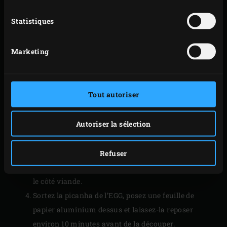
Sortez l’aiguillette de rumsteck de l’EGG. Couvrez-la
Statistiques
de papier aluminium sans serrer et laissez-la
reposer ; vous pouvez entre-temps griller quelques
Marketing
légumes pour accompagner la viande. Sortez
ensuite la grille, la lèchefrite et le ConvEGGtor de
l’EGG. Posez la grille en fonte (Cast Iron Grid) dans
Tout autoriser
l’EGG et faites monter la température à 200 °C.
Posez maintenant l’aiguillette de rumsteck avec le
Autoriser la sélection
côté gras sur la grille et laissez griller ce côté 2-3
minutes jusqu’à ce qu’il soit bien croustillant.
Déplacez la viande constamment (la graisse peut en
Refuser
effet créer des flammes) et grillez aussi brièvement
le côté viande.
Sortez la picanha de l’EGG, posez une feuille de
papier aluminium dessus et laissez-la reposer
environ 10 minutes avant de la découper.