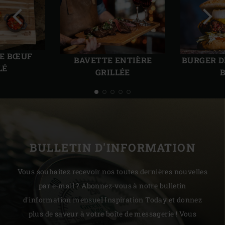
Diapo
Diap
précédente
suiv
DE BŒUF
BURGER D
BAVETTE ENTIÈRE
LÉ
GRILLÉE
BULLETIN D'INFORMATION
Vous souhaitez recevoir nos toutes dernières nouvelles
par e-mail ? Abonnez-vous à notre bulletin
d'information mensuel Inspiration Today et donnez
plus de saveur à votre boîte de messagerie ! Vous