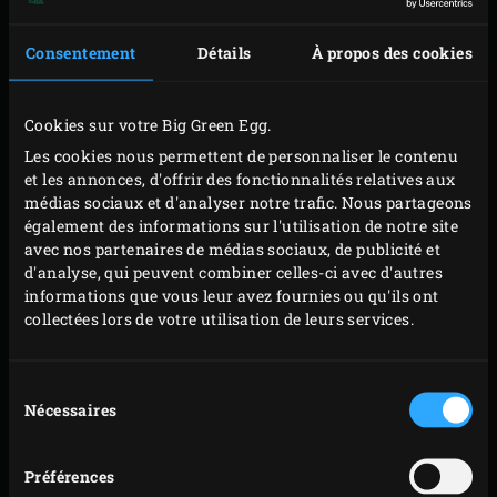
Consentement
Détails
À propos des cookies
Cookies sur votre Big Green Egg.
Les cookies nous permettent de personnaliser le contenu
et les annonces, d'offrir des fonctionnalités relatives aux
médias sociaux et d'analyser notre trafic. Nous partageons
PRÉPARATION
également des informations sur l'utilisation de notre site
avec nos partenaires de médias sociaux, de publicité et
d'analyse, qui peuvent combiner celles-ci avec d'autres
Posez l’aiguillette de rumsteck sur la grille, côté
informations que vous leur avez fournies ou qu'ils ont
gras vers le haut. Piquez le thermomètre sonde à
collectées lors de votre utilisation de leurs services.
distance (
Dual Probe Remote Thermometer
)
jusqu’au cœur de la viande et fermez le couvercle de
Sélection
l’EGG. Réglez la température à cœur sur 48 °C et
Nécessaires
du
laissez l’aiguillette de rumsteck cuire environ
consentement
60 minutes jusqu’à ce que cette température soit
Préférences
atteinte.