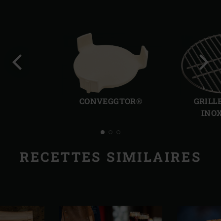
Diapo
Diap
précédente
suiv
CONVEGGTOR®
GRILL
INO
RECETTES SIMILAIRES