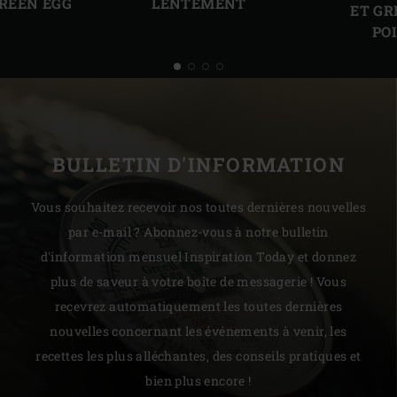
GREEN EGG
LENTEMENT
ET GR
PO
BULLETIN D'INFORMATION
Vous souhaitez recevoir nos toutes dernières nouvelles
par e-mail ? Abonnez-vous à notre bulletin
d'information mensuel Inspiration Today et donnez
plus de saveur à votre boîte de messagerie ! Vous
recevrez automatiquement les toutes dernières
nouvelles concernant les événements à venir, les
recettes les plus alléchantes, des conseils pratiques et
bien plus encore !