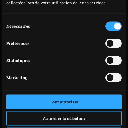
collectées lors de votre utilisation de leurs services.
ENTRECOTE DE
TOURNEDOS AU
VEAU GRILLEE
LARD
Sélection
Nécessaires
du
consentement
Préférences
CÔTES DE PORC
ENTRECÔTE
GRILLÉES
FAÇON COWBOYS
Statistiques
Marketing
BAVETTE
RUMSTECK CUIT
ENTIÈRE GRILLÉE
LENTEMENT
Tout autoriser
Autoriser la sélection