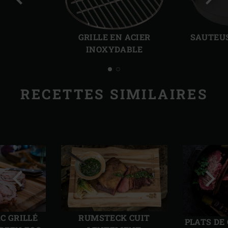
Diapo
Diap
précédente
suiv
GRILLE EN ACIER
SAUTEUS
INOXYDABLE
RECETTES SIMILAIRES
Diapo
Diap
précédente
suiv
C GRILLÉ
RUMSTECK CUIT
PLATS DE