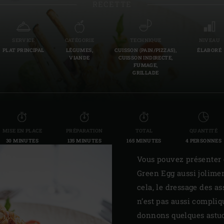
RECETTE
Slovenia | Slovenija
Spain | España
SERVICE
CATÉGORIE
TECHNIQUE
NIVEAU
PLAT PRINCIPAL
LÉGUMES,
CUISSON (PAIN/PIZZAS),
ÉLABORÉ
Sweden | Sverige
VIANDE
CUISSON INDIRECTE,
FUMAGE,
GRILLADE
Switzerland (French) 
Switzerland | Schwei
Turkey | Türkiye
MISE EN PLACE
PRÉPARATION
TOTAL
QUANTITÉ
30 MINUTES
135 MINUTES
165 MINUTES
4 PERSONNES
Vous pouvez présenter 
Green Egg aussi jolime
cela, le dressage des as
n’est pas aussi compliq
donnons quelques astuc