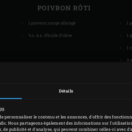
S
POIVRON RÔTI
1 poivron rouge allongé
1 
½ c. à s. d’huile d’olive
1 
1 c
3 
1 
1 
Détails
50
gg.
20
e personnaliser le contenu et les annonces, d'offrir des fonctionn
afic. Nous partageons également des informations sur l'utilisation
, de publicité et d'analyse, qui peuvent combiner celles-ci avec 