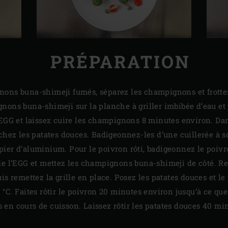
PRÉPARATION
ons buna-shimeji fumés, séparez les champignons et frottez-
nons buna-shimeji sur la planche à griller imbibée d’eau et p
’EGG et laissez cuire les champignons 8 minutes environ. Dans
échez les patates douces. Badigeonnez-les d’une cuillerée à 
ier d’aluminium. Pour le poivron rôti, badigeonnez le poivro
de l’EGG et mettez les champignons buna-shimeji de côté. Reti
uis remettez la grille en place. Posez les patates douces et le
°C. Faites rôtir le poivron 20 minutes environ jusqu’à ce que 
en cours de cuisson. Laissez rôtir les patates douces 40 min