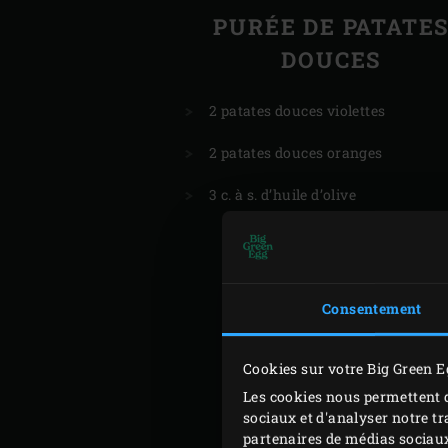
PURÉE DE PATATE
DOUCES
2 patates douces violettes
2 patates douces oranges
3 c. à s. d’huile d’olive
Consentement
Cookies sur votre Big Green E
Les cookies nous permettent d
sociaux et d'analyser notre tr
partenaires de médias sociaux