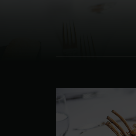
Denmark | Danmark
Estonia | Eesti
Finland | Suomi
France | France
Germany | Deutschland
Greece | Ελλάδα
Hungary | Magyarország