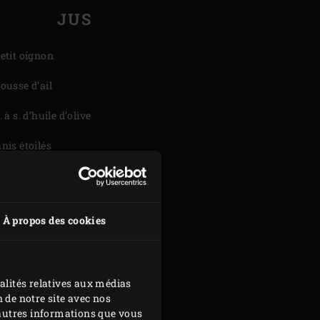
JUS
petit oignon
gousse d’ail
. à s. d’huile d’olive
anis étoilés
branche de thym
branche de romarin
À propos des cookies
 ml de vin rouge
0 ml de fond de veau
alités relatives aux médias
 de notre site avec nos
d'autres informations que vous