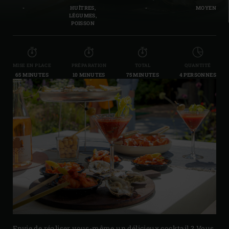
-
HUÎTRES,
-
MOYEN
LÉGUMES,
POISSON
MISE EN PLACE
PRÉPARATION
TOTAL
QUANTITÉ
65 MINUTES
10 MINUTES
75 MINUTES
4 PERSONNES
Envie de réaliser vous-même un délicieux cocktail ? Vous