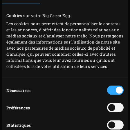
Cookies sur votre Big Green Egg.
Les cookies nous permettent de personnaliser le contenu
et les annonces, d'offrir des fonctionnalités relatives aux
médias sociaux et d'analyser notre trafic. Nous partageons
également des informations sur l'utilisation de notre site
avec nos partenaires de médias sociaux, de publicité et
PRÉPARATION
d'analyse, qui peuvent combiner celles-ci avec d'autres
informations que vous leur avez fournies ou qu'ils ont
collectées lors de votre utilisation de leurs services.
Ouvrez les huîtres et jetez les valves supérieures.
Pour chacune, coupez le ligament qui la retient à la
Sélection
coquille. Passez le jus des coquilles à la passoire fine
Nécessaires
du
et récupérez le liquide. Cette opération permet de
consentement
retirer les résidus éventuels.
Préférences
Versez la vodka, le jus de citron et le jus des tomates
fumées dans un verre doseur. Ajoutez le jus des
Statistiques
huîtres, la sauce Worcestershire, le Tabasco et le