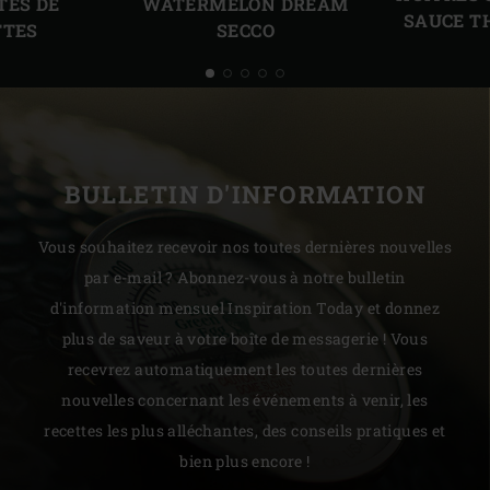
TES DE
WATER­MELON DREAM
SAUCE T
TTES
SECCO
BULLETIN D'INFORMATION
Vous souhaitez recevoir nos toutes dernières nouvelles
par e-mail ? Abonnez-vous à notre bulletin
d'information mensuel Inspiration Today et donnez
plus de saveur à votre boîte de messagerie ! Vous
recevrez automatiquement les toutes dernières
nouvelles concernant les événements à venir, les
recettes les plus alléchantes, des conseils pratiques et
bien plus encore !