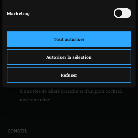
poivre fraîchement moulu selon le goût. Coupez les
Marketing
tiges de céleri-branche à env. 10 centimètres de la
partie supérieure, vous n’aurez pas besoin de la
partie inférieure pour cette recette. Enfilez chaque
Tout autoriser
olive sur un pic à cocktail.
Coupez les huîtres en gros morceaux que vous
répartirez dans 4 verres à Martini. Mettez un glaçon
Autoriser la sélection
dans chaque verre. Remuez le mélange au jus de
tomates et versez-le dans les verres. Saupoudrez de
Refuser
gros sel fumé selon le goût. Garnissez chaque verre
d’une tête de céleri-branche et d’un pic à cocktail
avec une olive.
CONSEIL