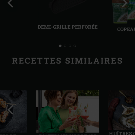
Diapo
Diap
précédente
suiv
DEMI-GRILLE PERFORÉE
COPEA
RECETTES SIMILAIRES
Diapo
Diap
précédente
suiv
HUÎTRES 