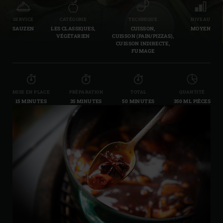
SERVICE
CATÉGORIE
TECHNIQUE
NIVEAU
SAUZEN
LES CLASSIQUES,
CUISSON,
MOYEN
VÉGÉTARIEN
CUISSON (PAIN/PIZZAS),
CUISSON INDIRECTE,
FUMAGE
MISE EN PLACE
PRÉPARATION
TOTAL
QUANTITÉ
15 MINUTES
35 MINUTES
50 MINUTES
350 ML PIÈCES