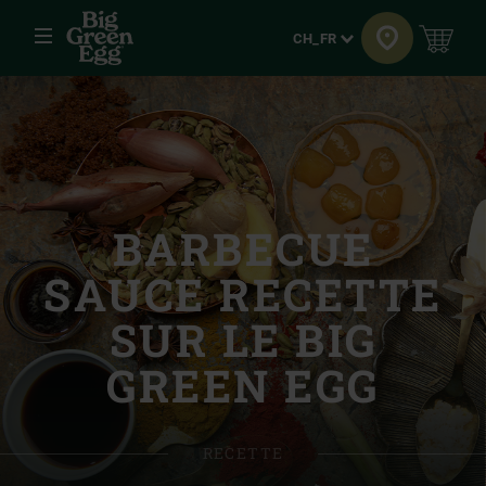
Menu
Langue
CH_FR
BARBECUE
SAUCE RECETTE
SUR LE BIG
GREEN EGG
RECETTE