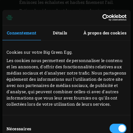
Émincez les échalotes et hachez finement l’ail.
Retirez le pédoncule et les graines du piment et
écrasez la citronnelle. Coupez le gingembre frais et
en boules en fines tranches.
Consentement
Détails
À propos des cookies
PRÉPARATION
Cookies sur votre Big Green Egg.
Les cookies nous permettent de personnaliser le contenu
Faites chauffer l’huile d’olive dans le
faitout vert
et les annonces, d'offrir des fonctionnalités relatives aux
sur la grille. Ajoutez les échalotes et l’ail et faites-les
médias sociaux et d'analyser notre trafic. Nous partageons
revenir jusqu’à ce que les échalotes soient joliment
également des informations sur l'utilisation de notre site
avec nos partenaires de médias sociaux, de publicité et
glacées.
d'analyse, qui peuvent combiner celles-ci avec d'autres
Incorporez les épices sèches (curry en poudre,
informations que vous leur avez fournies ou qu'ils ont
paprika en poudre et graines de moutarde) aux
collectées lors de votre utilisation de leurs services.
échalottes et laissez mijoter env. 2 minutes jusqu’à
ce que les épices commencent à libérer leurs
Sélection
arômes.
Nécessaires
du