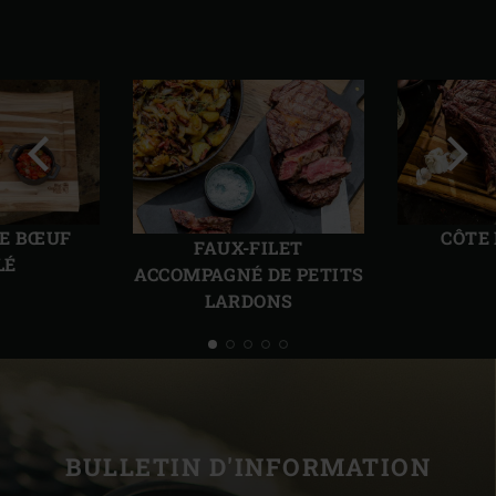
Diapo
Diap
précédente
suiv
DE BŒUF
CÔTE
FAUX-FILET
LÉ
ACCOMPAGNÉ DE PETITS
LARDONS
BULLETIN D'INFORMATION