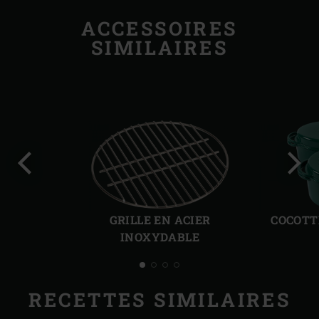
ACCESSOIRES
SIMILAIRES
Diapo
Diap
précédente
suiv
GRILLE EN ACIER
COCOTT
INOXYDABLE
RECETTES SIMILAIRES