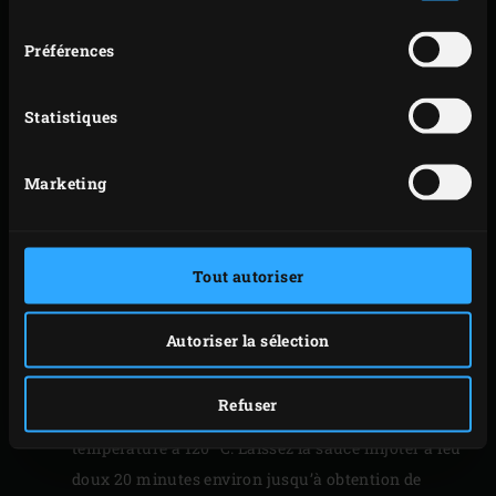
consentement
Incorporez les ingrédients découpés restants
(piment rouge, citronnelle, gingembre frais et en
Préférences
boules), le sel de mer, la vergeoise brune et le
concentré de tomates, et laissez mijoter le tout 3 à
Statistiques
4 minutes.
Mouillez la préparation avec les ingrédients
Marketing
liquides (jus de poire, ketchup, vinaigre à sushi,
sauces au poivre noir et Worcestershire) et ajoutez
encore la cardamome en capsules et l’anis étoilé.
Tout autoriser
Sortez le faitout de l’EGG. Enlevez la grille de l’EGG,
répartissez une poignée de
copeaux de cerisier
sur
Autoriser la sélection
les braises puis posez le
ConvEGGtor
à sa place.
Remettez la grille en place et reposez le faitout
Refuser
dessus. Rabattez le couvercle de l’EGG et amenez la
température à 120 °C. Laissez la sauce mijoter à feu
doux 20 minutes environ jusqu’à obtention de