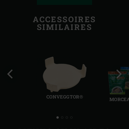
ACCESSOIRES
SIMILAIRES
Diapo
Diap
précédente
suiv
CONVEGGTOR®
MORCEA