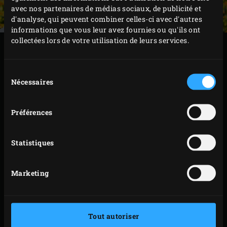
avec nos partenaires de médias sociaux, de publicité et
d'analyse, qui peuvent combiner celles-ci avec d'autres
informations que vous leur avez fournies ou qu'ils ont
collectées lors de votre utilisation de leurs services.
PRÉPARATION
Sélection
Nécessaires
du
MAGRET DE CANARD
consentement
Préférences
Retirez la grille et le ConvEGGtor et faites descendre
la température de l’EGG à 90 °C. Pendant ce temps,
entaillez la peau des magrets de canard en
Statistiques
croisillons et saupoudrez-les de chaque côté de sel
de mer.
Marketing
Répartissez les morceaux de bois de mesquite sur
les braises, placez le ConvEGGtor, posez un plat en
aluminium sur le fond ou recouvrez la surface avec
Tout autoriser
une feuille d’aluminium (pour les modèles