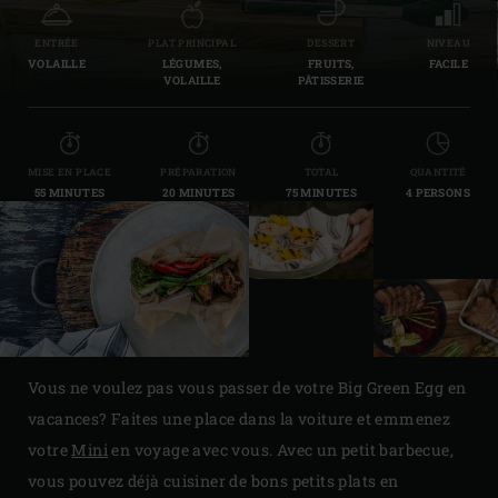
ENTRÉE
PLAT PRINCIPAL
DESSERT
NIVEAU
VOLAILLE
LÉGUMES,
FRUITS,
FACILE
VOLAILLE
PÂTISSERIE
MISE EN PLACE
PRÉPARATION
TOTAL
QUANTITÉ
55 MINUTES
20 MINUTES
75 MINUTES
4 PERSONS
Vous ne voulez pas vous passer de votre Big Green Egg en
vacances? Faites une place dans la voiture et emmenez
votre
Mini
en voyage avec vous. Avec un petit barbecue,
vous pouvez déjà cuisiner de bons petits plats en