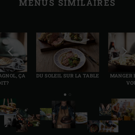
MENUS SIMILAIRES
Diapo
Diap
précédente
suiv
AGNOL, ÇA
DU SOLEIL SUR LA TABLE
MANGER E
DIT?
VO