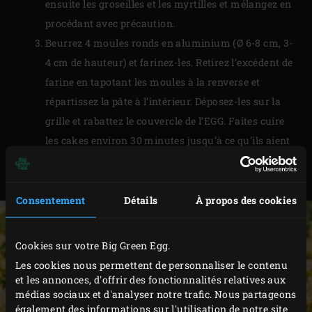
ensuite les groseilles et les myrtilles et mélangez en
procédant avec précaution.
Beurrez 4 moules ronds en aluminium (Ø 6-8 cm, 3-
4 cm de hauteur) et farinez-les. Retirez l’excédent de
farine en tapotant les moules à la renverse et
répartissez la pâte à l’intérieur. Déposez-les sur la
grille et rabattez le couvercle de l’EGG. Faites cuire
les cakes environ 30 minutes jusqu’à ce qu’ils aient
une belle couleur dorée. Sortez-les de l’EGG et
laissez-les refroidir avant de les servir.
Consentement
Détails
À propos des cookies
Cookies sur votre Big Green Egg.
Les cookies nous permettent de personnaliser le contenu
et les annonces, d'offrir des fonctionnalités relatives aux
médias sociaux et d'analyser notre trafic. Nous partageons
également des informations sur l'utilisation de notre site