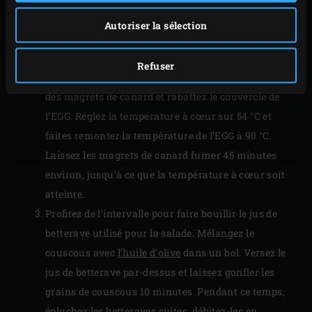
supérieurs, vous pouvez aussi utiliser la
lèchefrite
.
Autoriser la sélection
Placez la grille dans l’EGG et disposez dessus les
magrets de canard, côté peau tourné vers le haut.
Refuser
Enfoncez le
thermomètre sonde
dans le cœur d’un
des magrets de canard et rabattez le couvercle de
l’EGG. Réglez la température à cœur sur 54 °C et
faites remonter la température de l’EGG à 90 °C.
Laissez les magrets de canard fumer 45 minutes
environ, jusqu’à ce que la température à cœur soit
atteinte.
Profitez de l’intervalle pour faire bouillir le jus de
betterave utilisé pour la salade. Mélangez le
couscous avec
l’huile d’olive
dans un bol. Versez le
jus de betterave par-dessus et laissez gonfler les
grains de couscous 10 minutes. Pendant ce temps,
épluchez les betteraves cuites, débitez-les en