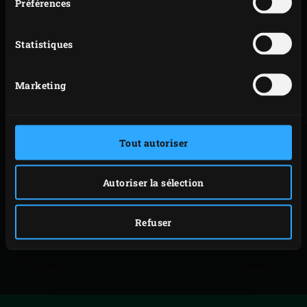
Préférences
Statistiques
SALADE DE PÂTES
SALADE DE
AVEC COQUES,
LÉGUMES
GAMBAS ET
GRILLÉS ET
Marketing
AIGLEFIN
PICANHA
Tout autoriser
SALADE
Autoriser la sélection
VÉGÉTARIENNE
DE COUSCOUS ET
LÉGUMES
GRILLÉS
Refuser