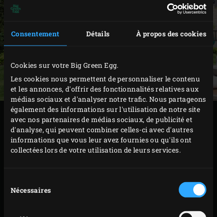
Consentement
Détails
À propos des cookies
Cookies sur votre Big Green Egg.
Les cookies nous permettent de personnaliser le contenu
et les annonces, d'offrir des fonctionnalités relatives aux
médias sociaux et d'analyser notre trafic. Nous partageons
également des informations sur l'utilisation de notre site
Les salades sont parfaites lorsque l’on a envie d’un repas
avec nos partenaires de médias sociaux, de publicité et
sain et facile à préparer, pour un déjeuner sans chichis ou
d'analyse, qui peuvent combiner celles-ci avec d'autres
informations que vous leur avez fournies ou qu'ils ont
un dîner simplissime. Que vous optiez pour une salade
collectées lors de votre utilisation de leurs services.
repas purement végétarienne ou avec du poisson ou de la
viande, c’est de nouveau l’occasion d’allumer votre Big
Sélection
Green Egg ! Les ingrédients authentiques et la saveur du
Nécessaires
du
gril se marient à merveille. Posez votre saladier sur la
consentement
table et régalez-vous !