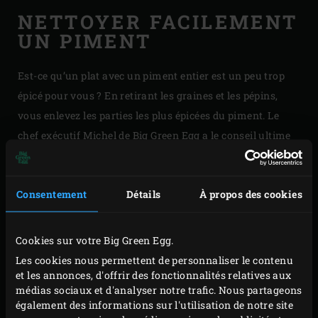
NETTOYER FACILEMENT
UN PIMENT
Est-ce qu’un plat avec un piment entier est un peu trop
épicé pour vous ? En retirant les graines et les pépins,
vous enlevez les parties les plus épicées du piment. Le
chef exécutif Michel de Big Green Egg a le conseil ultime
pour nettoyer rapidement et facilement votre piment.
Faites rouler un piment entier entre vos paumes en
Consentement
Détails
À propos des cookies
appuyant très légèrement. Coupez la tige en haut, tapotez
et faites sortir les graines du piment. Vous souhaitez un
plat plus épicé ? Vous pouvez alors laisser les graines.
Cookies sur votre Big Green Egg.
Les cookies nous permettent de personnaliser le contenu
et les annonces, d'offrir des fonctionnalités relatives aux
médias sociaux et d'analyser notre trafic. Nous partageons
également des informations sur l'utilisation de notre site