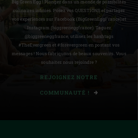
Big Green Egg ! Plongez dans un monde de possibilités
culinaires infinies. Posez vos QUESTIONS et partagez
vos expériences sur Facebook (BigGreenEggFrance) et
Instagram (biggreeneggfrance). Taguez
@biggreeneggfrance, utilisez les hashtags
#TheEvergreen et #forevergreen en postant vos
messages ! Nous fabriquons de beaux souvenirs. Vous
souhaitez nous rejoindre ?
REJOIGNEZ NOTRE
COMMUNAUTÉ !