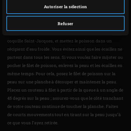
Autoriser la sélection
Si vous voulez cuire ou griller un filet de poisson
croustillant, laissez la peau. Mais enlevez les écailles si
Refuser
vous voulez manger la peau avant de préparer le filet de
poisson. Utilisez une éponge propre et rugueuse ou une
coquille Saint-Jacques, et mettez le poisson dans un
récipient d’eau froide. Vous évitez ainsi que les écailles ne
partent dans tous les sens. Si vous voulez faire mijoter ou
pocher le filet de poisson, enlevez la peau et les écailles en
même temps. Pour cela, posez le filet de poisson sur la
peau sur une planche à découper et maintenez la peau.
Placez un couteau à filet à partir de la queue à un angle de
45 degrés sur la peau ; assurez-vous que le côté tranchant
de votre couteau continue de toucher la planche. Faites
de courts mouvements tout en tirant sur la peau jusqu’à
ce que vous l’ayez retirée.