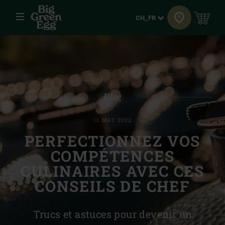
Menu
Langue
CH_FR
Blog
11 MAY 2022
PERFECTIONNEZ VOS
COMPÉTENCES
CULINAIRES AVEC CES
CONSEILS DE CHEF
Trucs et astuces pour devenir un