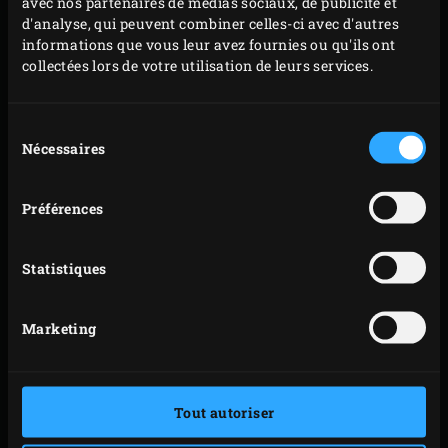
avec nos partenaires de médias sociaux, de publicité et
d'analyse, qui peuvent combiner celles-ci avec d'autres
informations que vous leur avez fournies ou qu'ils ont
collectées lors de votre utilisation de leurs services.
Sélection
Nécessaires
du
consentement
Préférences
Statistiques
Marketing
COMMENT ENLEVER
LES ÉCAILLES ET LA
PEAU D'UN FILET DE
Tout autoriser
POISSON ?