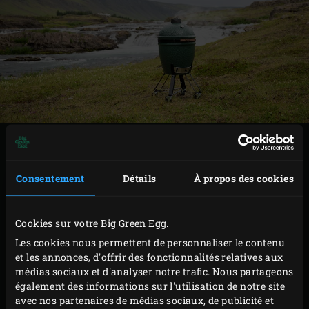
With the goal of putting together a tasty source of
inspiration, we went out and about to gather information
Consentement
Détails
À propos des cookies
on the best ingredients, and to find the most delicious
recipes.
Cookies sur votre Big Green Egg.
Les cookies nous permettent de personnaliser le contenu
et les annonces, d'offrir des fonctionnalités relatives aux
médias sociaux et d'analyser notre trafic. Nous partageons
également des informations sur l'utilisation de notre site
avec nos partenaires de médias sociaux, de publicité et