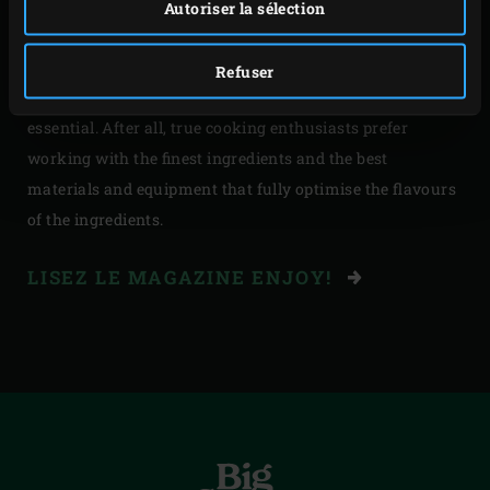
In this issue we will introduce you to the culinary
Autoriser la sélection
diversity of Iceland. Let this Enjoy! be your guide and
you’ll enjoy the best dishes, prepared using the finest
Refuser
seasonal ingredients. The Big Green Egg is, of course,
essential. After all, true cooking enthusiasts prefer
working with the finest ingredients and the best
materials and equipment that fully optimise the flavours
of the ingredients.
LISEZ LE MAGAZINE ENJOY!