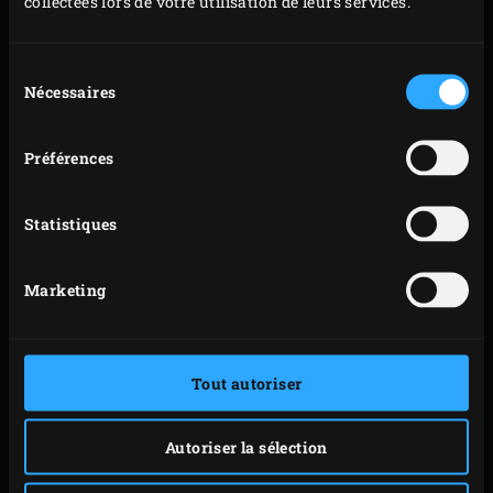
collectées lors de votre utilisation de leurs services.
Sélection
Nécessaires
du
consentement
Préférences
Statistiques
Marketing
Tout autoriser
In an attempt to stimulate all your senses, this new
Autoriser la sélection
edition once again features the tastiest recipes, an
interesting article about a top chef who takes you to meet