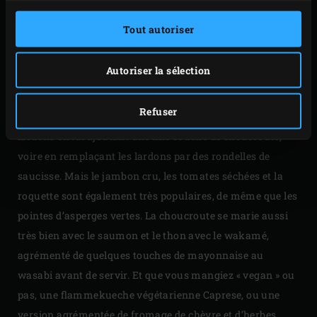
VÉGÉTALIENNE
Tout autoriser
Que vous ayez envie d’une tarte salée, agrémentée de
viande ou de poisson, végétalienne ou même sucrée,
Autoriser la sélection
outre la recette traditionnelle, la flammekueche vous
invite à laisser libre cours à votre imagination. Vous
Refuser
pouvez par exemple améliorer la version classique aux
lardons en lui ajoutant une fine couche de choucroute,
voire en remplaçant les lardons par des rondelles de
saucisse. Mais le jambon cru, les tomates séchées et la
roquette sont également très populaires, de même que les
pointes d’asperges vertes. La choucroute se marie aussi
très bien avec le saumon et le thon avec le wakamé,
agrémenté de quelques touches de mayonnaise au
wasabi avant de servir. Et que vous mangiez « vegan » ou
pas, une flammekueche végétarienne Caprese, ou une
version agrémentée de fromage de chèvre et d’herbes