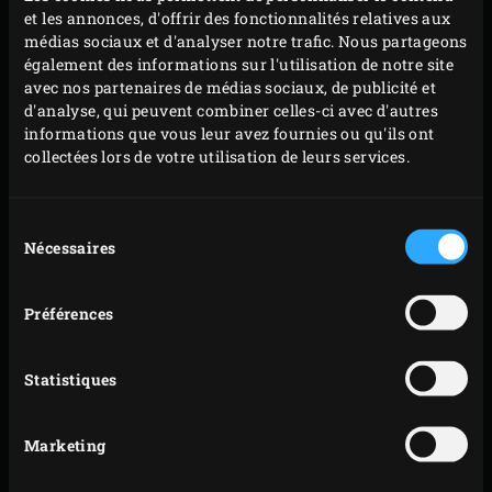
et les annonces, d'offrir des fonctionnalités relatives aux
flammekueches suscitent actuellement un tel
médias sociaux et d'analyser notre trafic. Nous partageons
engouement que vous n’aurez plus besoin d’opter pour
également des informations sur l'utilisation de notre site
avec nos partenaires de médias sociaux, de publicité et
une pâte feuilletée ou brisée à la place. De très bonnes
d'analyse, qui peuvent combiner celles-ci avec d'autres
pâtes sont aujourd’hui disponibles, et il est toujours
informations que vous leur avez fournies ou qu'ils ont
pratique d’en avoir en stock dans son congélateur,
collectées lors de votre utilisation de leurs services.
l’éventail des possibilités en matière de garnitures
dépassant largement la classique combinaison crème
Sélection
fraîche/oignon/lardons/fromage. Plus la peine, donc,
Nécessaires
du
consentement
d’avoir ces ingrédients dans votre réfrigérateur pour
concocter de délicieuses flammekueches sur votre Big
Préférences
Green Egg !
Statistiques
GARNIE DE VIANDE, DE
POISSON OU EN
Marketing
VERSION