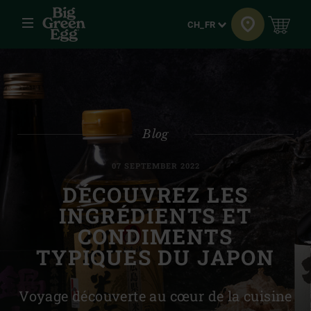
Menu
Langue
CH_FR
Blog
07 SEPTEMBER 2022
DÉCOUVREZ LES
INGRÉDIENTS ET
CONDIMENTS
TYPIQUES DU JAPON
Voyage découverte au cœur de la cuisine