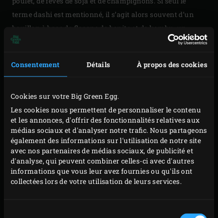
poulet, de fèves de soja et de champignons. Si seul le
terme dashi est mentionné, il s’agit alors souvent d’un
bouillon à base de flocons de bonite et de kombu, un
délicieux bouillon à la saveur saline, plein d’unami. Le
dashi est énormément utilisé dans la cuisine japonaise. Il
Consentement
Détails
À propos des cookies
est disponible sous forme de poudre, mais vous pouvez
aussi le préparer vous-même.
Cookies sur votre Big Green Egg.
Les cookies nous permettent de personnaliser le contenu
et les annonces, d'offrir des fonctionnalités relatives aux
médias sociaux et d'analyser notre trafic. Nous partageons
également des informations sur l'utilisation de notre site
avec nos partenaires de médias sociaux, de publicité et
d'analyse, qui peuvent combiner celles-ci avec d'autres
informations que vous leur avez fournies ou qu'ils ont
collectées lors de votre utilisation de leurs services.
Sélection