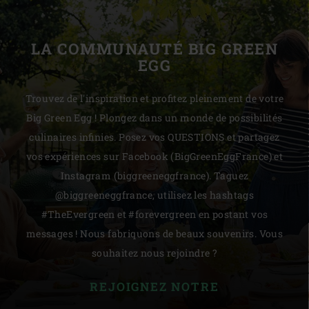
LA COMMUNAUTÉ BIG GREEN
EGG
Trouvez de l'inspiration et profitez pleinement de votre
Big Green Egg ! Plongez dans un monde de possibilités
culinaires infinies. Posez vos QUESTIONS et partagez
vos expériences sur Facebook (BigGreenEggFrance) et
Instagram (biggreeneggfrance). Taguez
@biggreeneggfrance, utilisez les hashtags
#TheEvergreen et #forevergreen en postant vos
messages ! Nous fabriquons de beaux souvenirs. Vous
souhaitez nous rejoindre ?
REJOIGNEZ NOTRE