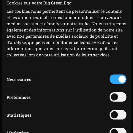
Cookies sur votre Big Green Egg.
pouvez également placer le bocal sur le rebord de la
Les cookies nous permettent de personnaliser le contenu
fenêtre, au-dessus du chauffage. Il suffit de maintenir
et les annonces, d'offrir des fonctionnalités relatives aux
une température maximale de 40 °C, car au-delà de cette
médias sociaux et d'analyser notre trafic. Nous partageons
température, les cellules de levure meurent. »
également des informations sur l'utilisation de notre site
avec nos partenaires de médias sociaux, de publicité et
d'analyse, qui peuvent combiner celles-ci avec d'autres
informations que vous leur avez fournies ou qu'ils ont
collectées lors de votre utilisation de leurs services.
Sélection
Nécessaires
du
consentement
Préférences
Statistiques
Marketing