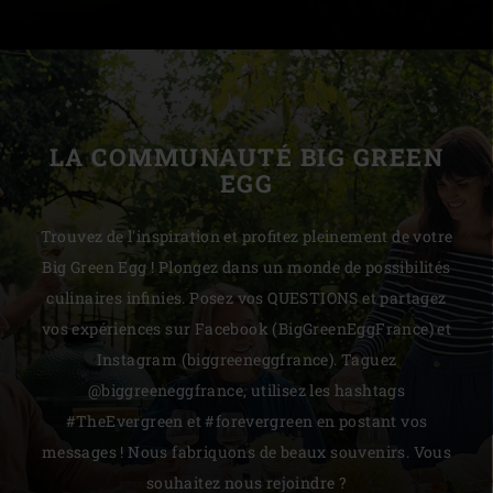
LA COMMUNAUTÉ BIG GREEN
EGG
Trouvez de l'inspiration et profitez pleinement de votre
Big Green Egg ! Plongez dans un monde de possibilités
culinaires infinies. Posez vos QUESTIONS et partagez
vos expériences sur Facebook (BigGreenEggFrance) et
Instagram (biggreeneggfrance). Taguez
@biggreeneggfrance, utilisez les hashtags
#TheEvergreen et #forevergreen en postant vos
messages ! Nous fabriquons de beaux souvenirs. Vous
souhaitez nous rejoindre ?