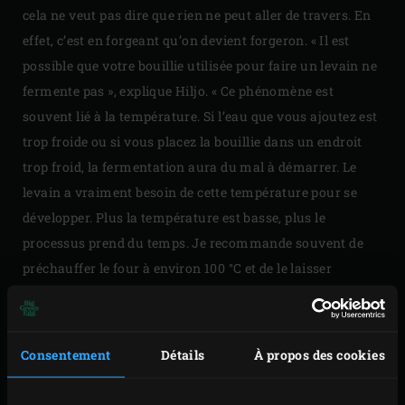
cela ne veut pas dire que rien ne peut aller de travers. En
effet, c’est en forgeant qu’on devient forgeron. « Il est
possible que votre bouillie utilisée pour faire un levain ne
fermente pas », explique Hiljo. « Ce phénomène est
souvent lié à la température. Si l’eau que vous ajoutez est
trop froide ou si vous placez la bouillie dans un endroit
trop froid, la fermentation aura du mal à démarrer. Le
levain a vraiment besoin de cette température pour se
développer. Plus la température est basse, plus le
processus prend du temps. Je recommande souvent de
préchauffer le four à environ 100 °C et de le laisser
refroidir légèrement, puis d’y placer le pot contenant la
bouillie. La chaleur se maintient bien dans cet
environnement et vous stimulez ainsi la fermentation.
Consentement
Détails
À propos des cookies
Au début du processus pour faire du levain, il est
nécessaire d’avoir une température constante. Vous