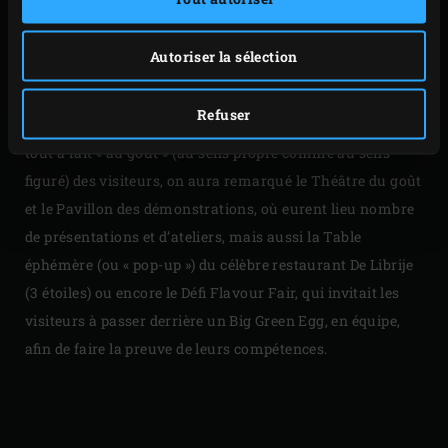
déguster les mets les plus exquis, de découvrir le goût
parfois inattendu de plats et d’ingrédients surprenants,
Autoriser la sélection
mais aussi d’en apprendre plus sur les fantastiques
possibilités offertes par le Big Green Egg et de faire
Refuser
siennes de nouvelles techniques. Parmi les nouveautés
tout à fait « au goût » (au sens propre comme au sens
figuré) des visiteurs, on aura remarqué le Théâtre du goût
et le Pavillon des démonstrations, où eurent lieu nombre
de présentations et d’ateliers, mais aussi la Table
éphémère (ou « pop-up ») du célèbre restaurant De Librije
(3 étoiles) ou encore le Défi Flavour Fair, qui invitait les
visiteurs à passer derrière un Big Green Egg, en équipe,
afin de faire la preuve de leurs compétences.