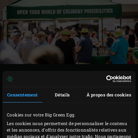
Des dizaines de professionnels passionnés, des produits
frais de toute première qualité, de fins gourmets
enthousiastes et avides d’apprendre, et plus d’une
Consentement
Détails
À propos des cookies
centaine de Big Green Eggs – tels étaient les ingrédients
de base de la « Flavour Fair », la Foire des saveurs de Big
Cookies sur votre Big Green Egg.
Green Egg.
Les cookies nous permettent de personnaliser le contenu
et les annonces, d'offrir des fonctionnalités relatives aux
Certains visiteurs et professionnels (chefs cuisiniers et
médias sociaux et d'analyser notre trafic. Nous partageons