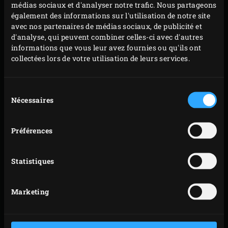
médias sociaux et d'analyser notre trafic. Nous partageons
sur un plan de travail préalablement fariné (vous
également des informations sur l'utilisation de notre site
avec nos partenaires de médias sociaux, de publicité et
pouvez également les recouvrir d’un film plastique
d'analyse, qui peuvent combiner celles-ci avec d'autres
et les aplatir à l’aide d’une casserole).
informations que vous leur avez fournies ou qu'ils ont
collectées lors de votre utilisation de leurs services.
Sélection
Nécessaires
du
consentement
Préférences
Statistiques
Marketing