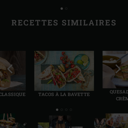
RECETTES SIMILAIRES
Diapo
Diap
précédente
suiv
QUESAD
TACOS À LA BAVETTE
CLASSIQUE
CRÈM