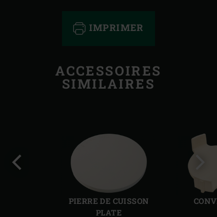
IMPRIMER
ACCESSOIRES
SIMILAIRES
Diapo
Diap
précédente
suiv
PIERRE DE CUISSON
CONV
PLATE