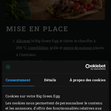
MISE EN PLACE
Allumez
le Big Green Egg et faites-le chauffer à
250 °C,
convEGGtor
, grille et
pierre de cuisson
placés
à l’intérieur.
Dans l’intervalle, mettez tous les ingrédients dans
un saladier et pétrissez 5 minutes environ pour
obtenir une pâte bien homogène. Recouvrez la pâte
Consentement
Détails
À propos des cookies
de film plastique et laissez-la reposer 15 minutes.
Répartissez la pâte en 6 portions égales pour
Cookies sur votre Big Green Egg.
confectionner 6 petites tortillas ou en 4 portions
Les cookies nous permettent de personnaliser le contenu
égales pour obtenir des tortillas de taille standard.
et les annonces, d'offrir des fonctionnalités relatives aux
Façonnez des boules de pâte et étalez-les au rouleau