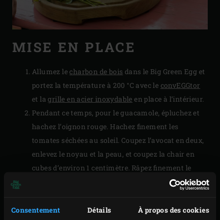
MISE EN PLACE
Allumez le
charbon de bois
dans le Big Green Egg et
portez la température à 200 °C avec le
convEGGtor
et la
grille en acier inoxydable
en place à l’intérieur.
Pendant ce temps, pour le guacamole, épluchez et
hachez l’oignon rouge. Hachez finement les
tomates séchées au soleil. Coupez l’avocat en deux,
enlevez le noyau et la peau, et coupez la chair en
cubes d’environ 1 centimètre. Râpez finement le
zeste de la moitié de citron vert. Mélangez tous les
ingrédients du guacamole, salez et poivrez à
convenance, et réservez.
Consentement
Détails
À propos des cookies