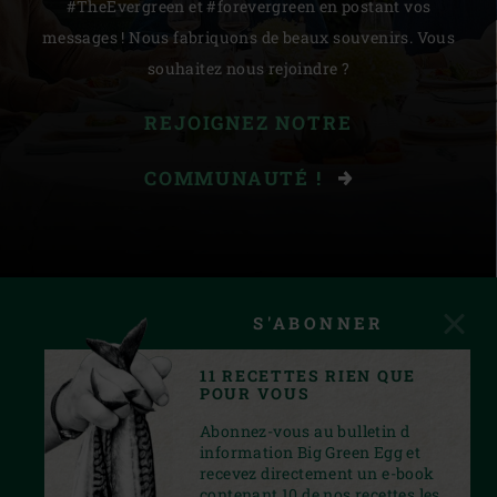
#TheEvergreen et #forevergreen en postant vos
messages ! Nous fabriquons de beaux souvenirs. Vous
souhaitez nous rejoindre ?
REJOIGNEZ NOTRE
COMMUNAUTÉ !
S'ABONNER
11 RECETTES RIEN QUE
POUR VOUS
Abonnez-vous au bulletin d
information Big Green Egg et
recevez directement un e-book
contenant 10 de nos recettes les