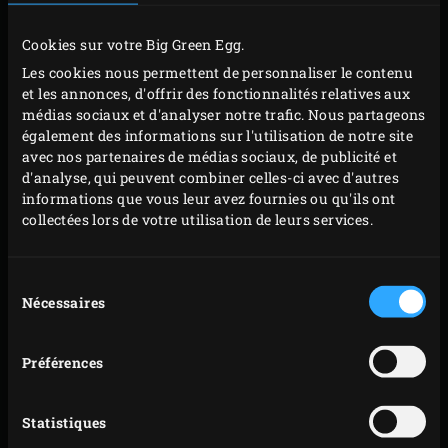
Pour la sauce au fromage, épluchez et hachez
l’échalote. Coupez les piments jalapeño en deux
Cookies sur votre Big Green Egg.
dans le sens de la longueur, retirez les pédoncules et
Les cookies nous permettent de personnaliser le contenu
les graines, et hachez finement la chair. Faites
et les annonces, d'offrir des fonctionnalités relatives aux
médias sociaux et d'analyser notre trafic. Nous partageons
fondre le beurre dans une poêle et ajoutez
également des informations sur l'utilisation de notre site
l’échalote. Faites revenir pendant 2 à 3 minutes
avec nos partenaires de médias sociaux, de publicité et
jusqu’à ce que l’échalote soit translucide.
d'analyse, qui peuvent combiner celles-ci avec d'autres
informations que vous leur avez fournies ou qu'ils ont
Incorporez la farine et faites cuire pendant environ
collectées lors de votre utilisation de leurs services.
3 minutes. Versez le lait dans la casserole tout en
remuant puis portez à ébullition. Laissez mijoter
Sélection
pendant environ 1 minute et incorporez le cheddar
Nécessaires
du
râpé à la sauce. Attendez que la sauce bouillonne à
consentement
nouveau puis retirez la casserole du feu et
Préférences
incorporez le piment jalapeño à la sauce au
fromage.
Statistiques