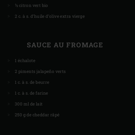
½ citron vert bio
2 c. à s. d’huile d’olive extra vierge
SAUCE AU FROMAGE
1 échalote
2 piments jalapeño verts
1 c. à s. de beurre
1 c. à s. de farine
300 ml de lait
250 g de cheddar râpé