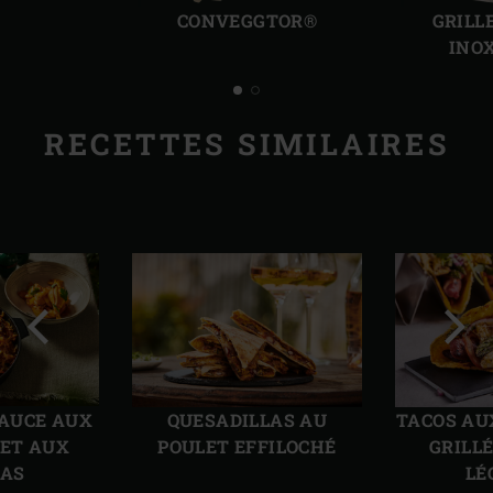
précédente
suiv
CONVEGGTOR®
GRILL
INO
RECETTES SIMILAIRES
Diapo
Diap
précédente
suiv
SAUCE AUX
QUESADILLAS AU
TACOS AU
 ET AUX
POULET EFFILOCHÉ
GRILL
AS
LÉ