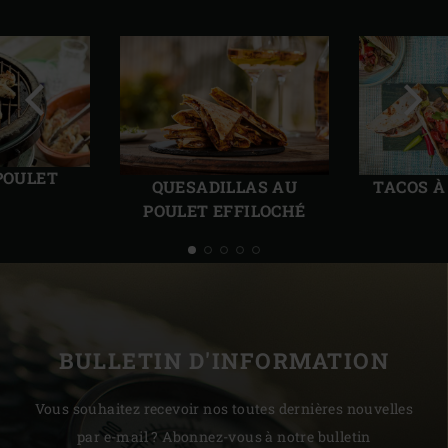
Diapo
Diap
précédente
suiv
POULET
QUESADILLAS AU
TACOS À
POULET EFFILOCHÉ
BULLETIN D'INFORMATION
Vous souhaitez recevoir nos toutes dernières nouvelles
par e-mail ? Abonnez-vous à notre bulletin