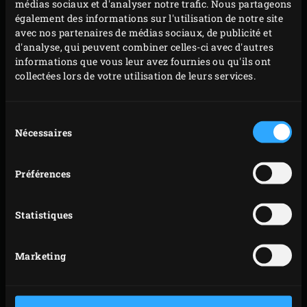
médias sociaux et d'analyser notre trafic. Nous partageons
de l’EGG et faites griller le maïs et les pointes
également des informations sur l'utilisation de notre site
d’asperges pendant environ 4 minutes et les
avec nos partenaires de médias sociaux, de publicité et
d'analyse, qui peuvent combiner celles-ci avec d'autres
saucisses pendant environ 6 minutes. Retournez-les
informations que vous leur avez fournies ou qu'ils ont
à mi-cuisson.
collectées lors de votre utilisation de leurs services.
Pendant ce temps, badigeonnez l’intérieur des
coquilles à tacos de tapenade et prévoyez un
Sélection
support à tacos en inox. Sortez les saucisses, le
Nécessaires
du
consentement
maïs et les pointes d’asperges de l’EGG.
Répartissez successivement les haricots rouges, les
Préférences
saucisses, les tranches de tomates, le maïs, les
pointes d’asperges et l’oignon dans les coquilles à
Statistiques
tacos et saupoudrez de manchego râpé. Placez les
tacos farcis dans le support pour tacos et posez-le
Marketing
sur la grille. Fermez le couvercle de l’EGG et faites
chauffer pendant environ 3 minutes jusqu’à ce que
le fromage ait fondu.