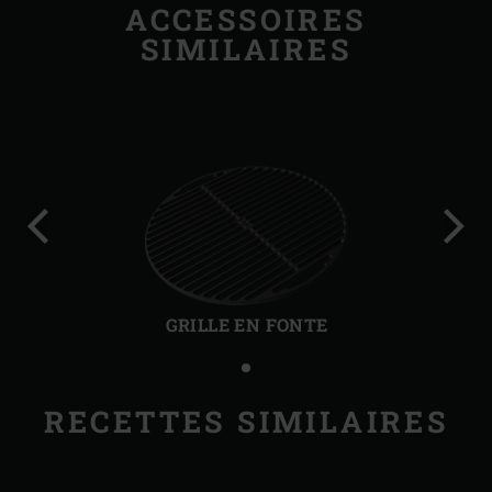
ACCESSOIRES
SIMILAIRES
Diapo
Diap
précédente
suiv
GRILLE EN FONTE
RECETTES SIMILAIRES