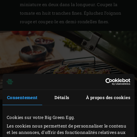
miniature en deux dans la longueur. Coupez la
tomate en huit tranches fines. Épluchez l’oignon
rouge et coupez-le en demi-rondelles fines.
Consentement
Détails
À propos des cookies
PRÉPARATION
Cookies sur votre Big Green Egg.
Posez les chipolatas, les mini maïs et les pointes
Les cookies nous permettent de personnaliser le contenu
et les annonces, d'offrir des fonctionnalités relatives aux
d’asperges vertes sur la grille. Fermez le couvercle