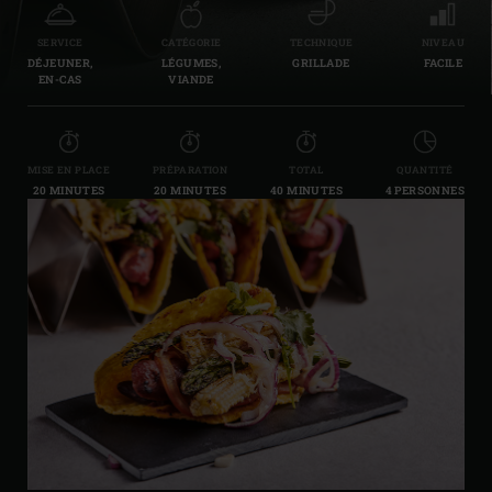
SERVICE
CATÉGORIE
TECHNIQUE
NIVEAU
DÉJEUNER,
LÉGUMES,
GRILLADE
FACILE
EN-CAS
VIANDE
MISE EN PLACE
PRÉPARATION
TOTAL
QUANTITÉ
20 MINUTES
20 MINUTES
40 MINUTES
4 PERSONNES