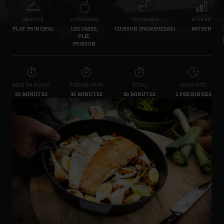
SERVICE
CATÉGORIE
TECHNIQUE
NIVEAU
PLAT PRINCIPAL
LÉGUMES,
CUISSON (PAIN/PIZZAS)
MOYEN
PLIE,
POISSON
MISE EN PLACE
PRÉPARATION
TOTAL
QUANTITÉ
20 MINUTES
30 MINUTES
50 MINUTES
2 PERSONNES