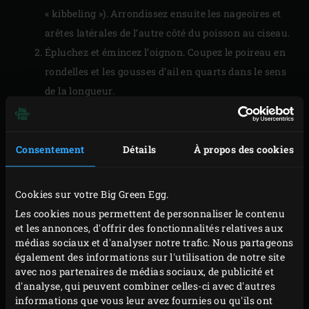
« kibbeling »). Arrondissez ensuite les nageoires et
arêtes latérales de l’autre côté du poisson au ciseau.
Épluchez et émincez l’oignon. Coupez le poireau en
rondelles et les gousses d’ail en quarts dans le sens
de la longueur.
Salez et poivrez le filet de limande à convenance.
Mélangez la farine, la chapelure et le curry en
poudre et panez votre filet de ce mélange.
Consentement
Détails
À propos des cookies
PRÉPARATION
Cookies sur votre Big Green Egg.
Les cookies nous permettent de personnaliser le contenu
et les annonces, d'offrir des fonctionnalités relatives aux
Faites chauffer le
poêlon en fonte
sur la grille.
médias sociaux et d'analyser notre trafic. Nous partageons
Ajoutez huile d’olive et beurre. Attendez que le
également des informations sur l'utilisation de notre site
beurre brunisse pour y déposer la limande côté
avec nos partenaires de médias sociaux, de publicité et
d'analyse, qui peuvent combiner celles-ci avec d'autres
peau blanche dans le poêlon. Faites cuire votre
informations que vous leur avez fournies ou qu'ils ont
poisson 5 à 7 minutes. Prenez soin de toujours bien