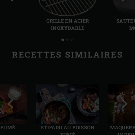
Diapo
Diap
précédente
suiv
GRILLE EN ACIER
SAUTEU
INOXYDABLE
M
RECETTES SIMILAIRES
Diapo
Diap
précédente
suiv
 FUMÉ
STIFADO AU POISSON
MAQUEREA
FUMÉ
VAPEU