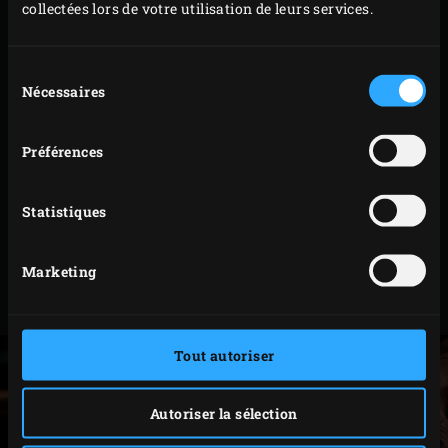
collectées lors de votre utilisation de leurs services.
rabattre le couvercle de l’EGG après chaque
manipulation.
Sélection
Retournez précautionneusement le filet de limande
Nécessaires
du
et ajoutez oignon, poireau, ail et girolles autour.
consentement
Mélangez les légumes de temps à autre. Fermez le
Préférences
couvercle de l’EGG et faites cuire env. 20 minutes
jusqu’à ce que votre filet de poisson atteigne une
Statistiques
température à cœur de 65 °C et que vos légumes
soient tendres. Vous pouvez mesurer la
Marketing
température à cœur du poisson à l’aide du
thermomètre à lecture instantanée
.
Tout autoriser
Autoriser la sélection