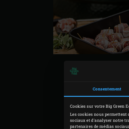
Dispersez des
copeaux de 
Consentement
placez la grille en fonte à 
nouveau monter la températ
Cookies sur votre Big Green E
bien cuites. Prenez soin de
Les cookies nous permettent d
Les boulettes Moink sont à
sociaux et d'analyser notre tr
température à cœur avec u
partenaires de médias sociaux