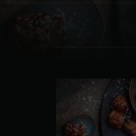
Denmark | Danmark
Estonia | Eesti
Finland | Suomi
France | France
Germany | Deutschland
Greece | Ελλάδα
Hungary | Magyarország