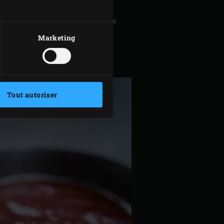
ttes Moink 3 à 4 minutes de sorte
Marketing
 et saupoudrez-les du reste de
à la place de fourchettes !
Tout autoriser