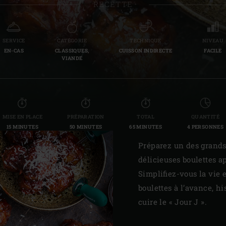
RECETTE
Slovenia | Slovenija
Spain | España
SERVICE
CATÉGORIE
TECHNIQUE
NIVEAU
EN-CAS
CLASSIQUES,
CUISSON INDIRECTE
FACILE
Sweden | Sverige
VIANDE
Switzerland (French) 
Switzerland | Schwei
MISE EN PLACE
PRÉPARATION
TOTAL
QUANTITÉ
Turkey | Türkiye
15 MINUTES
50 MINUTES
65 MINUTES
4 PERSONNES
Préparez un des grands
délicieuses boulettes a
Simplifiez-vous la vie 
boulettes à l’avance, hi
cuire le « Jour J ».