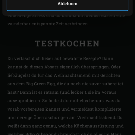
Ablehnen
zeigen dir, was im Voraus alles geht. Man erspart sich
eine Menge Stress und du kannst mit deinen Gästen eine
wunderbar entspannte Zeit verbringen.
TESTKOCHEN
Du verlässt dich lieber auf bewährte Rezepte? Dann
kannst du diesen Absatz eigentlich überspringen. Oder
liebäugelst du für das Weihnachtsmenü mit Gerichten
aus dem Big Green Egg, die du noch nie zuvor zubereitet
hast? Dann ist es ratsam (und lecker!), sie im Voraus
auszuprobieren. So findest du mühelos heraus, was du
vorab vorbereiten kannst und vermeidest komplizierte
und nervige Überraschungen am Weihnachtsabend. Du
weißt dann ganz genau, welche Küchenausrüstung und
welches BGE-Zubehör du brauchst, ob du alles im Haus