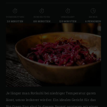
VORBEREITUNG
ZUBEREITUNG
INSGESAMT
MENGE
20 MINUTEN
100 MINUTEN
120 MINUTEN
6 PERSONEN
Je länger man Rotkohl bei niedriger Temperatur garen
lässt, umso leckerer wird er. Ein ideales Gericht für das
Big Green Egg also! In diesem Rezept servieren wir einen