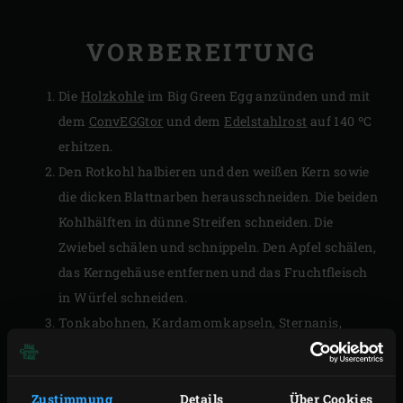
VORBEREITUNG
Die
Holzkohle
im Big Green Egg anzünden und mit
dem
ConvEGGtor
und dem
Edelstahlrost
auf 140 ºC
erhitzen.
Den Rotkohl halbieren und den weißen Kern sowie
die dicken Blattnarben herausschneiden. Die beiden
Kohlhälften in dünne Streifen schneiden. Die
Zwiebel schälen und schnippeln. Den Apfel schälen,
das Kerngehäuse entfernen und das Fruchtfleisch
in Würfel schneiden.
Tonkabohnen, Kardamomkapseln, Sternanis,
Gewürznelken und Wacholderbeeren in ein
Käsetuch geben und mit Metzgergarn zu einem
kleinen Säckchen binden (oder ein Tee-Ei
Zustimmung
Details
Über Cookies