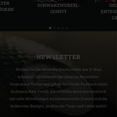
Folie
Folie
LTER
SCHWARZWURZEL-
GE
ÜCKEN
CONFIT
ENTEN
O
NEWSLETTER
Wollen Sie die neuesten Nachrichten per E-Mail
erhalten? Abonnieren Sie unseren Newsletter
Inspiration Today und geben Sie Ihrem Postfach einen
kulinarischen Touch. Sie erhalten dann automatisch
aktuelle Mitteilungen zu interessanten Events und die
leckersten Rezepte, praktische Tipps und vieles mehr!