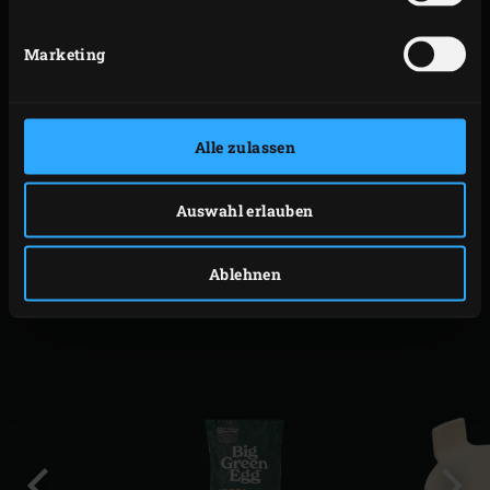
Servierst du den Rotkohl zum
Hirsch karree
? Dann
Marketing
solltest du zuerst den Kohl garen. Wenn das Hirschkarree
fast fertig ist, kannst du den geschmorten Rotkohl aus
dem Big Green Egg noch einmal kurz aufwärmen.
Alle zulassen
DRUCKEN
Auswahl erlauben
Ablehnen
PASSENDES ZUBEHÖR