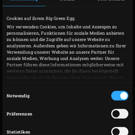
verwenden).
Cookies auf ihrem Big Green Egg.
ZUBEREITUNG
Wir verwenden Cookies, um Inhalte und Anzeigen zu
personalisieren, Funktionen für soziale Medien anbieten
zu können und die Zugriffe auf unsere Website zu
Den
Green Dutch Oven
auf den Rost stellen und
analysieren. Außerdem geben wir Informationen zu Ihrer
Rotwein sowie Crème de Cassis hineingeben. Das
Verwendung unserer Website an unsere Partner für
soziale Medien, Werbung und Analysen weiter. Unsere
Gewürzsäckchen, die Zimt- und die Süßholzstangen
Partner führen diese Informationen möglicherweise mit
sowie die Lorbeerblätter zugeben und alles zum
weiteren Daten zusammen, die Sie ihnen bereitgestellt
Kochen bringen.
haben oder die sie im Rahmen Ihrer Nutzung der Dienste
gesammelt haben.
Rotkohl, Zwiebel und Apfel in den Topf geben und
Einwilligungsauswahl
alles ca. 1,5 Stunden bei schwacher Hitze garen
Notwendig
lassen, bis der Rotkohl weich ist.
Die Kartoffelstärke mit einem Schuss Wasser
Präferenzen
anrühren und damit den Rotkohl leicht binden.
TIPP
Statistiken