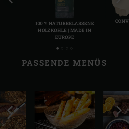
Vorherige
Näch
Folie
Folie
CONV
100 % NATURBELASSENE
HOLZKOHLE | MADE IN
EUROPE
PASSENDE MENÜS
Vorherige
Näch