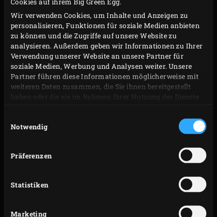
Cookies auf ihrem Big Green Egg.
ein Räucherbrettchen mit einem Lachsfilet und ein
Wir verwenden Cookies, um Inhalte und Anzeigen zu
zweites mit Spargel in die oberen Ebenen, während auf
personalisieren, Funktionen für soziale Medien anbieten
zu können und die Zugriffe auf unsere Website zu
dem mitgelieferten Edelstahlrost auf der unteren Ebene
analysieren. Außerdem geben wir Informationen zu Ihrer
Kartoffeln geröstet werden. Du kannst auch mehrere
Verwendung unserer Website an unsere Partner für
Vorspeisen gleichzeitig auf den Räucherbrettchen
soziale Medien, Werbung und Analysen weiter. Unsere
Partner führen diese Informationen möglicherweise mit
zubereiten. Schiebe sie einfach in den Turm. Du möchtest
weiteren Daten zusammen, die Sie ihnen bereitgestellt
selbst Wurst oder Fisch räuchern? Dank der Haken an
haben oder die sie im Rahmen Ihrer Nutzung der Dienste
den Stangen oben am Räucherturm ist das kinderleicht.
gesammelt haben.
Einwilligungsauswahl
Eine Handvoll Holzchips reicht aus, um Wurst oder Fisch
Notwendig
mit einem köstlichen Raucharoma zu versehen.
Präferenzen
Statistiken
Marketing