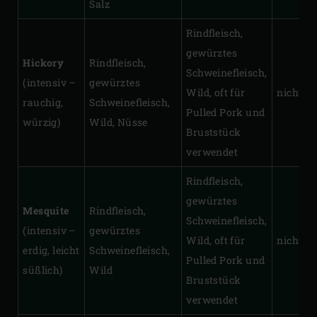
Salz
Rindfleisch,
gewürztes
Hickory
Rindfleisch,
Schweinefleisch,
(intensiv –
gewürztes
Wild, oft für
nicht zu
rauchig,
Schweinefleisch,
Pulled Pork und
würzig)
Wild, Nüsse
Bruststück
verwendet
Rindfleisch,
gewürztes
Mesquite
Rindfleisch,
Schweinefleisch,
(intensiv –
gewürztes
Wild, oft für
nicht zu
erdig, leicht
Schweinefleisch,
Pulled Pork und
süßlich)
Wild
Bruststück
verwendet