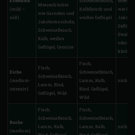
Erlenholz
Schweinefleisch,
Meeresf
Meeresfrüchte
(mild –
Kalbfleisch und
wie Gar
wie Garnelen und
süß)
weißes Geflügel
Jakobs
Jakobsmuscheln,
Geflügel
Schweinefleisch,
Steaks,
Kalb, weißes
oder Rin
Geflügel, Gemüse
kleine G
Fisch,
Fisch,
Eiche
Schweinefleisch,
Schweinefleisch,
(medium-
Lamm, Kalb,
nicht zu
Lamm, Rind,
intensiv)
Rind, Geflügel,
Geflügel, Wild
Wild
Fisch,
Fisch,
Schweinefleisch,
Schweinefleisch,
Buche
Lamm, Kalb,
Lamm, Kalb,
nicht zu
(medium)
Rind, Geflügel,
Rind, Geflügel,