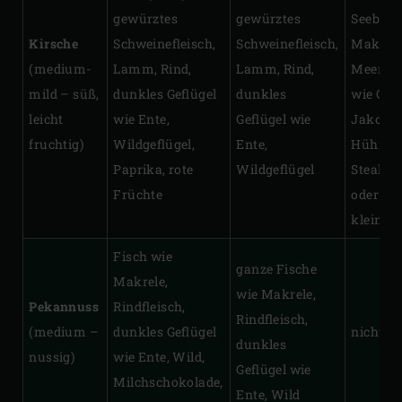
gewürztes
gewürztes
Seebars
Kirsche
Schweinefleisch,
Schweinefleisch,
Makrele
(medium-
Lamm, Rind,
Lamm, Rind,
Meeresf
mild – süß,
dunkles Geflügel
dunkles
wie Gar
leicht
wie Ente,
Geflügel wie
Jakobs
fruchtig)
Wildgeflügel,
Ente,
Hühnert
Paprika, rote
Wildgeflügel
Steaks,
Früchte
oder Rin
kleine G
Fisch wie
ganze Fische
Makrele,
wie Makrele,
Pekannuss
Rindfleisch,
Rindfleisch,
(medium –
dunkles Geflügel
nicht zu
dunkles
nussig)
wie Ente, Wild,
Geflügel wie
Milchschokolade,
Ente, Wild