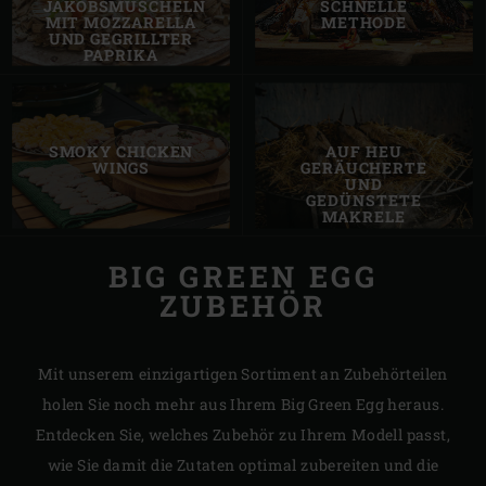
JAKOBSMUSCHELN
SCHNELLE
MIT MOZZARELLA
METHODE
UND GEGRILLTER
PAPRIKA
SMOKY CHICKEN
AUF HEU
WINGS
GERÄUCHERTE
UND
GEDÜNSTETE
MAKRELE
BIG GREEN EGG
ZUBEHÖR
Mit unserem einzigartigen Sortiment an Zubehörteilen
holen Sie noch mehr aus Ihrem Big Green Egg heraus.
Entdecken Sie, welches Zubehör zu Ihrem Modell passt,
wie Sie damit die Zutaten optimal zubereiten und die