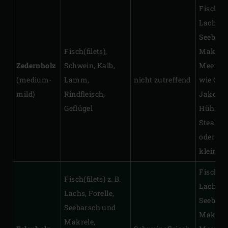
Fischfile
Lachs, F
Seebars
Fisch(filets),
Makrele
Zedernholz
Schwein, Kalb,
Meeresf
(medium-
Lamm,
nicht zutreffend
wie Gar
mild)
Rindfleisch,
Jakobs
Geflügel
Hühnert
Steaks,
oder Rin
kleine G
Fischfile
Fisch(filets) z. B.
Lachs, F
Lachs, Forelle,
Seebars
Seebarsch und
Makrele
Makrele,