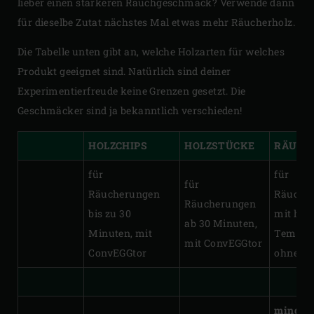
lieber einen stärkeren Rauchgeschmack? Verwende dann
für dieselbe Zutat nächstes Mal etwas mehr Räucherholz.
Die Tabelle unten gibt an, welche Holzarten für welches
Produkt geeignet sind. Natürlich sind deiner
Experimentierfreude keine Grenzen gesetzt. Die
Geschmäcker sind ja bekanntlich verschieden!
HOLZCHIPS
HOLZSTÜCKE
RÄUCH
für
für
für
Räucherungen
Räuche
Räucherungen
bis zu 30
mit höh
ab 30 Minuten,
Minuten, mit
Tempera
mit ConvEGGtor
ConvEGGtor
ohne Co
mindest