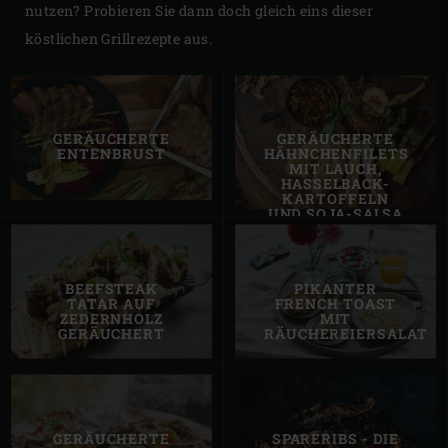
nutzen? Probieren Sie dann doch gleich eins dieser
köstlichen Grillrezepte aus.
GERÄUCHERTE
GERÄUCHERTE
ENTENBRUST
HÄHNCHENFILETS
MIT LAUCH,
HASSELBACK-
KARTOFFELN
UND SOJA-SALSA
BEEFSTEAK
PIKANTER
TATAR AUF
FRENCH TOAST
ZEDERNHOLZ
MIT
GERÄUCHERT
RÄUCHEREIERSALAT
GERÄUCHERTE
SPARERIBS - DIE