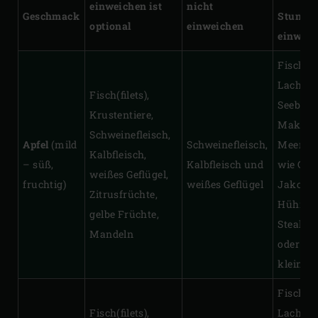
einweichen ist
nicht
Geschmack
Stunde
optional
einweichen
einweic
Fischfile
Lachs, F
Fisch(filets),
Seebars
Krustentiere,
Makrele
Schweinefleisch,
Apfel
(mild
Schweinefleisch,
Meeresf
Kalbfleisch,
– süß,
Kalbfleisch und
wie Gar
weißes Geflügel,
fruchtig)
weißes Geflügel
Jakobs
Zitrusfrüchte,
Hühnert
gelbe Früchte,
Steaks,
Mandeln
oder Rin
kleine G
Fischfile
Fisch(filets),
Lachs, F