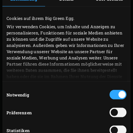
Kühlschrank marinieren lassen.
Cookies auf ihrem Big Green Egg.
ZUBEREITUNG
Wir verwenden Cookies, um Inhalte und Anzeigen zu
personalisieren, Funktionen für soziale Medien anbieten
Die
Grillplanke
aus Holz 30 Minuten in ausreichend
zu können und die Zugriffe auf unsere Website zu
analysieren. Außerdem geben wir Informationen zu Ihrer
Wasser einweichen. Die
Holzkohle
im Big Green Egg
Verwendung unserer Website an unsere Partner für
anzünden und mit eingesetztem
Rost
auf 170 ºC
soziale Medien, Werbung und Analysen weiter. Unsere
erhitzen.
Partner führen diese Informationen möglicherweise mit
weiteren Daten zusammen, die Sie ihnen bereitgestellt
Das Grillbrett trocken tupfen und die Lachswürfel
haben oder die sie im Rahmen Ihrer Nutzung der Dienste
darauflegen. Das Brett auf den Rost legen und den
gesammelt haben.
Deckel des EGGs schließen. Den Lachs 8 bis 10
Einwilligungsauswahl
Notwendig
Minuten räuchern lassen, bis er eine
Kerntemperatur
von 55 °C erreicht hat. Die
Präferenzen
Temperatur kann mit dem Digitalthermometer
gemessen werden. In der Zwischenzeit die
Korianderblätter vom zweiten Zweig abzupfen und
Statistiken