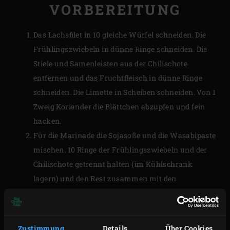
VORBEREITUNG
Das Lachsfilet in 10 gleiche Würfel schneiden. Die
Frühlingszwiebeln in dünne Ringe schneiden. Die
Stiele und Samenleisten aus der Chilischote
entfernen und das Fruchtfleisch in dünne Ringe
schneiden. Die Limette in Scheiben schneiden. Von 1
Zweig Koriander die Blättchen abzupfen und fein
hacken.
Für die Marinade die Sojasoße und die Wasabipaste
mischen. 10 Ringe der Frühlingszwiebeln und der
Chilischote getrennt halten (im Kühlschrank
lagern) und den Rest zusammen mit den
Limettenscheiben und dem fein gehackten
Koriander unter die Marinade mischen. Die
Lachswürfel darin wälzen und 2 Stunden im
Zustimmung
Details
Über Cookies