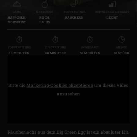
GANG
KATEGORIE
KOCHTECHNIK
SCHWIERIGKEITSGRAD
HÄPPCHEN,
FISCH,
RÄUCHERN
LEICHT
VORSPEISE
LACHS
VORBEREITUNG
ZUBEREITUNG
INSGESAMT
MENGE
10 MINUTEN
40 MINUTEN
50 MINUTEN
10 STÜCK
Bitte die
Marketing-Cookies akzeptieren
um dieses Video
anzusehen
Räucherlachs aus dem Big Green Egg ist ein absoluter Hit.