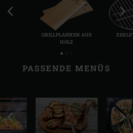
Vorherige
Näch
Folie
Folie
GRILLPLANKEN AUS
EDELS
HOLZ
PASSENDE MENÜS
Vorherige
Näch