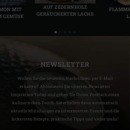
Folie
Folie
AUF ZEDERNHOLZ
LMON MIT
FLAMMK
GERÄUCHERTER LACHS
 GEMÜSE
L
NEWSLETTER
Wollen Sie die neuesten Nachrichten per E-Mail
erhalten? Abonnieren Sie unseren Newsletter
Inspiration Today und geben Sie Ihrem Postfach einen
kulinarischen Touch. Sie erhalten dann automatisch
aktuelle Mitteilungen zu interessanten Events und die
leckersten Rezepte, praktische Tipps und vieles mehr!