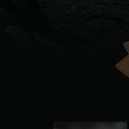
Denmark | Danmark
Estonia | Eesti
Finland | Suomi
France | France
Germany | Deutschland
Greece | Ελλάδα
Hungary | Magyarország