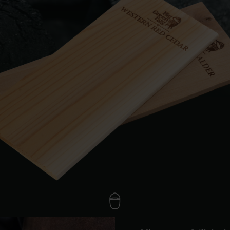
Slovenia | Slovenija
Spain | España
Sweden | Sverige
Switzerland (French) 
Switzerland | Schwei
Turkey | Türkiye