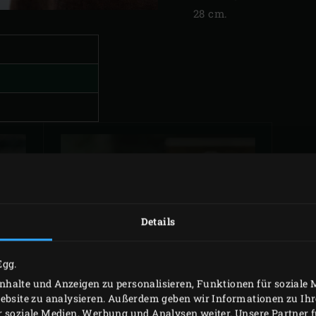
28 cm.
N
AUF ZEDERNHOLZ
M
GEGARTE
Details
LACHSPRALINEN
Egg.
halte und Anzeigen zu personalisieren, Funktionen für soziale
Website zu analysieren. Außerdem geben wir Informationen zu I
r soziale Medien, Werbung und Analysen weiter. Unsere Partner 