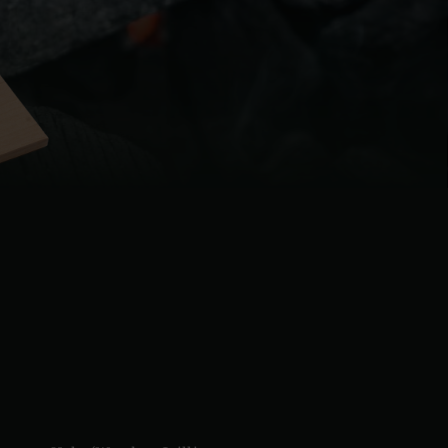
| Schweiz (Français)
z