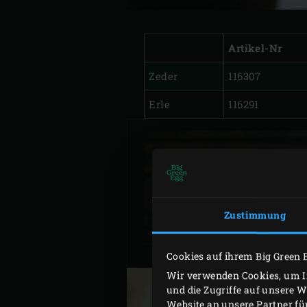
Artikel-Nr
Zeder
116307
Erle
116291
PULLED SALMO
MIT SÜSSSAURE
Zustimmung
GEMÜS
Cookies auf ihrem Big Green 
Wir verwenden Cookies, um In
und die Zugriffe auf unsere 
Website an unsere Partner fü