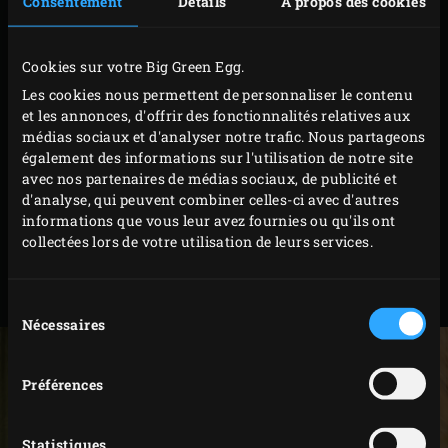
Consentement
Détails
À propos des cookies
Tous les accessoires existants pour le XLarge sont
Cookies sur votre Big Green Egg.
parfaitement compatibles avec The Onyx. De plus, The
Les cookies nous permettent de personnaliser le contenu
Onyx est le premier EGG à être équipé des nouvelles
Dual
et les annonces, d'offrir des fonctionnalités relatives aux
Zone Cooking Grids
. Augmentez facilement votre surface
médias sociaux et d'analyser notre trafic. Nous partageons
également des informations sur l'utilisation de notre site
de cuisson avec la Duo grille multiniveau pour le XLarge.
avec nos partenaires de médias sociaux, de publicité et
En équipant votre XLarge The Onyx sur chariot avec des
d'analyse, qui peuvent combiner celles-ci avec d'autres
Tablettes latérales en acacia, vous avez encore plus de
informations que vous leur avez fournies ou qu'ils ont
collectées lors de votre utilisation de leurs services.
place à côté de votre EGG. Bien entendu, vous pouvez
également l’intégrer dans votre système modulaire EGG
ou votre cuisine extérieure !
Sélection
Nécessaires
du
consentement
Préférences
Statistiques