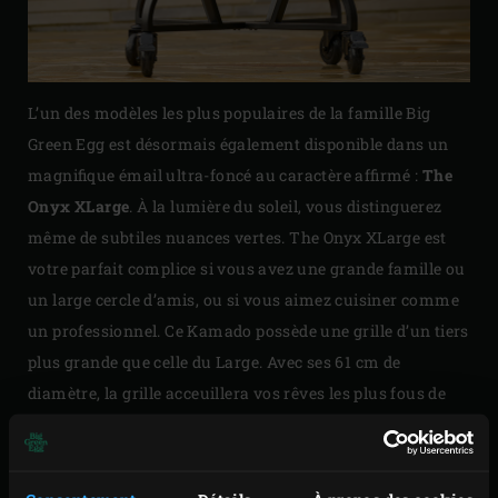
L’un des modèles les plus populaires de la famille Big
Green Egg est désormais également disponible dans un
magnifique émail ultra-foncé au caractère affirmé :
The
Onyx XLarge
. À la lumière du soleil, vous distinguerez
même de subtiles nuances vertes. The Onyx XLarge est
votre parfait complice si vous avez une grande famille ou
un large cercle d’amis, ou si vous aimez cuisiner comme
un professionnel. Ce Kamado possède une grille d’un tiers
plus grande que celle du Large. Avec ses 61 cm de
diamètre, la grille acceuillera vos rêves les plus fous de
copieux morceaux de viande, de poissons entiers, et de
multiples pizzas… Découvrez le pack attractif de The Onyx
XLarge sur notre page
Une offre exceptionnelle
!