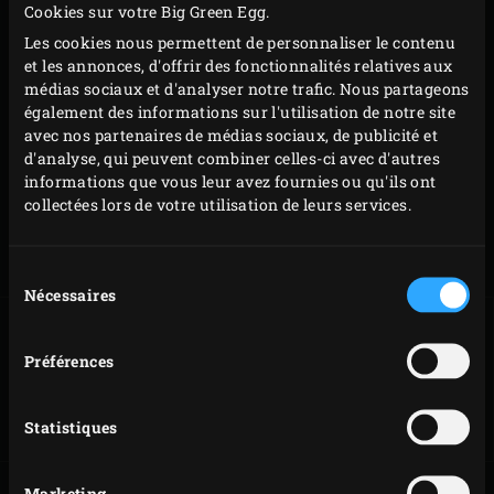
Cookies sur votre Big Green Egg.
sous les pizzas mais aussi sous d’autres aliments tels que
Les cookies nous permettent de personnaliser le contenu
des pains tout juste cuits ou des gâteaux. Conçu pour une
et les annonces, d'offrir des fonctionnalités relatives aux
prise en main facile et confortable, son manche est de
médias sociaux et d'analyser notre trafic. Nous partageons
surcroît suffisamment long pour que vous ne risquiez pas
également des informations sur l'utilisation de notre site
avec nos partenaires de médias sociaux, de publicité et
de vous brûler. Quelqu’un a-t-il encore un peu de place
d'analyse, qui peuvent combiner celles-ci avec d'autres
pour une part supplémentaire ?
informations que vous leur avez fournies ou qu'ils ont
collectées lors de votre utilisation de leurs services.
Sélection
Code
127761
Nécessaires
du
consentement
Préférences
PIZZA
FLAMMEKUECHE
MARGHERITA
CLASSIQUE
Statistiques
Marketing