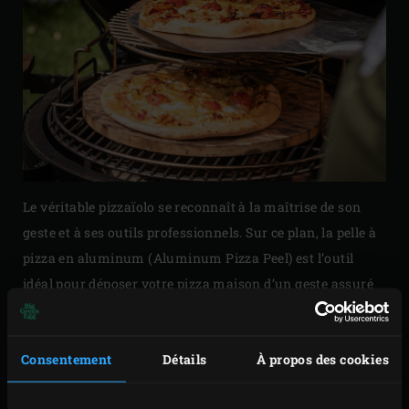
Le véritable pizzaïolo se reconnaît à la maîtrise de son
geste et à ses outils professionnels. Sur ce plan, la pelle à
pizza en aluminum (Aluminum Pizza Peel) est l’outil
idéal pour déposer votre pizza maison d’un geste assuré
sur la pierre de cuisson chaude de votre Big Green Egg.
Après cela, les compliments « di tutti » vont affluer !
Consentement
Détails
À propos des cookies
La pelle à pizza est équipée d’une mince lame
d’aluminium qui lui permet de se glisser sans difficulté