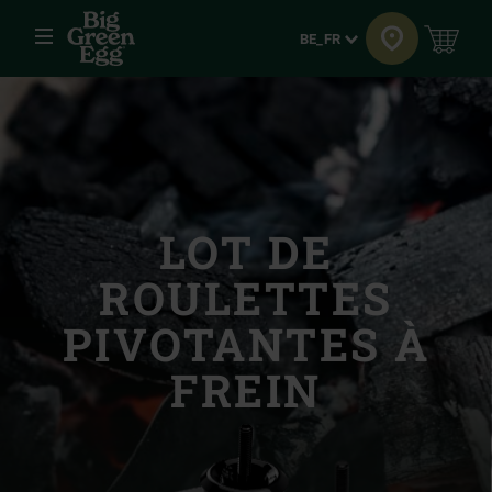
Menu
Langue
BE_FR
LOT DE
ROULETTES
PIVOTANTES À
FREIN